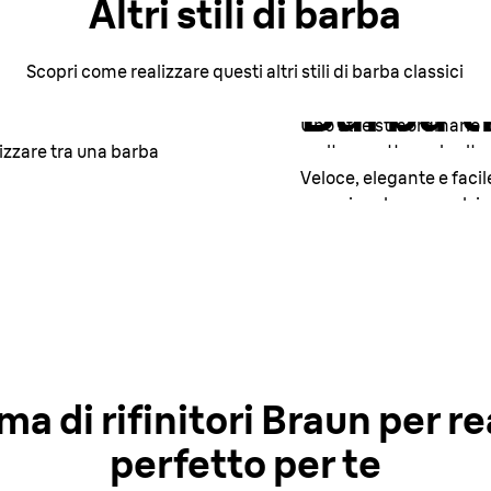
Altri stili di barba
Barba s
Scopri come realizzare questi altri stili di barba classici
Barba t
Uno stile straordinario 
izzare tra una barba
molto carattere al volto.
Veloce, elegante e facil
eccezionale per qualsias
Come realizzare qu
Come realizzare qu
a di rifinitori Braun per rea
perfetto per te