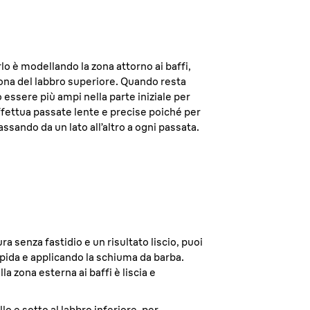
rlo è modellando la zona attorno ai baffi,
 zona del labbro superiore. Quando resta
no essere più ampi nella parte iniziale per
ffettua passate lente e precise poiché per
ssando da un lato all’altro a ogni passata.
 senza fastidio e un risultato liscio, puoi
iepida e applicando la schiuma da barba.
a zona esterna ai baffi è liscia e
lo e sotto al labbro inferiore, per