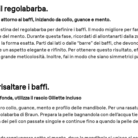
il regolabarba.
attorno ai baffi, iniziando da collo, guance e mento.
stina del regolabarba per definire i baffi. Il modo migliore per fa
e del mento. Durante questa fase, ricordati di allontanarti dalla
e la forma esatta. Parti dai lati o dalle “barre” dei baffi, che devo
un aspetto elegante e rifinito. Per ottenere questo risultato, e
 grande meticolosità. Inoltre, fai in modo che siano simmetrici pa
isaltare i baffi.
nda, utilizza il rasoio Gillette incluso
o collo, guance, mento e profilo delle mandibole. Per una rasatura
 regolabarba di Braun. Prepara la pelle bagnandola con dell’acqua t
 dei peli con passate singole e continue fino a quando la pelle dell
li da raggiungere sotto al mento, dove la mandibola si unisce al col