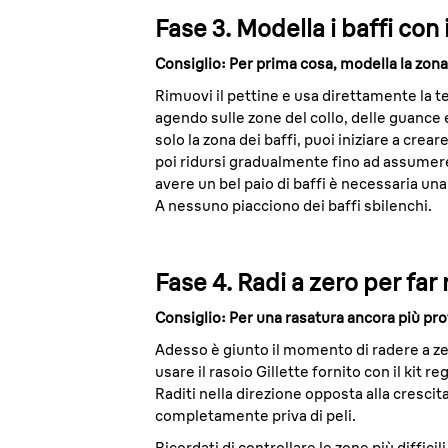
Fase 3. Modella i baffi con 
Consiglio: Per prima cosa, modella la zona 
Rimuovi il pettine e usa direttamente la te
agendo sulle zone del collo, delle guance 
solo la zona dei baffi, puoi iniziare a crear
poi ridursi gradualmente fino ad assumere 
avere un bel paio di baffi è necessaria una
A nessuno piacciono dei baffi sbilenchi.
Fase 4. Radi a zero per far r
Consiglio: Per una rasatura ancora più profo
Adesso è giunto il momento di radere a zer
usare il rasoio Gillette fornito con il kit
Raditi nella direzione opposta alla crescita
completamente priva di peli.
Ricordati di controllare le zone più diffici