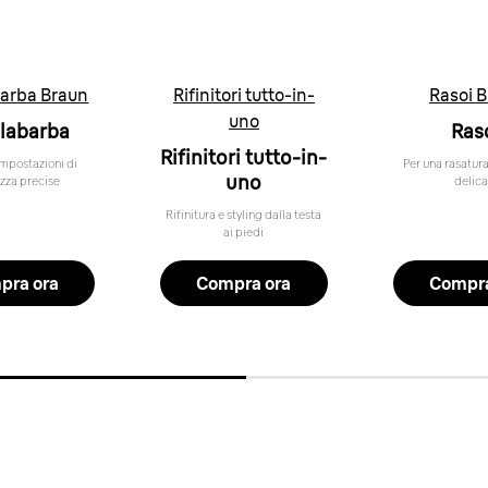
arba Braun
Rifinitori tutto-in-
Rasoi 
uno
labarba
Ras
Rifinitori tutto-in-
impostazioni di
Per una rasatur
uno
zza precise
delica
Rifinitura e styling dalla testa
ai piedi
pra ora
Compra ora
Compra