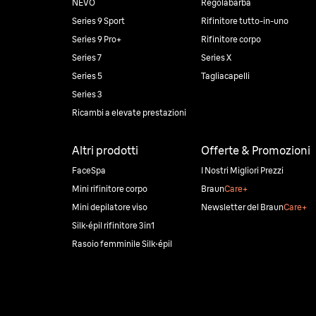
NEVO
Regolabarba
Series 9 Sport
Rifinitore tutto-in-uno
Series 9 Pro+
Rifinitore corpo
Series 7
Series X
Series 5
Tagliacapelli
Series 3
Ricambi a elevate prestazioni
Altri prodotti
Offerte & Promozioni
FaceSpa
I Nostri Migliori Prezzi
Mini rifinitore corpo
Braun
Care+
Mini depilatore viso
Newsletter del Braun
Care+
Silk·épil rifinitore 3in1
Rasoio femminile Silk·épil