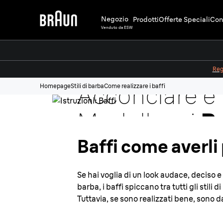
Negozio
Prodotti
Offerte Speciali
Cons
Venduto da ESW
Come Regola
Regi
Acconciare e
Homepage
Stili di barba
Come realizzare i baffi
Modellare i
Ba
Baffi come averli 
Se hai voglia di un look audace, deciso e
barba, i baffi spiccano tra tutti gli stili
Tuttavia, se sono realizzati bene, sono da