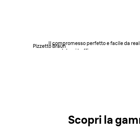
Pizzetto
Il compromesso perfetto e facile da real
Pizzetto Braun
completa e i baffi.
Come realizzare questo stile
Scopri la gamm