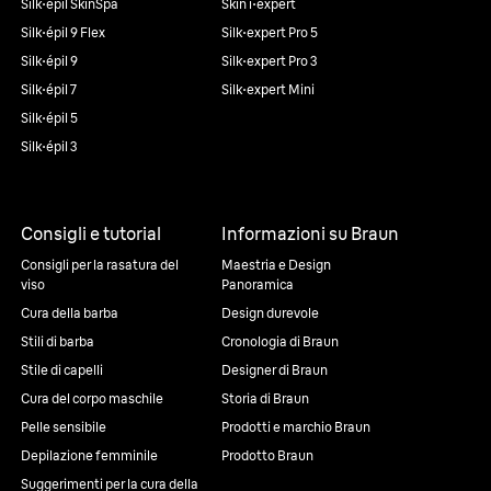
Silk·épil SkinSpa
Skin i·expert
Silk·épil 9 Flex
Silk·expert Pro 5
Silk·épil 9
Silk·expert Pro 3
Silk·épil 7
Silk·expert Mini
Silk·épil 5
Silk·épil 3
Consigli e tutorial
Informazioni su Braun
Consigli per la rasatura del
Maestria e Design
viso
Panoramica
Cura della barba
Design durevole
Stili di barba
Cronologia di Braun
Stile di capelli
Designer di Braun
Cura del corpo maschile
Storia di Braun
Pelle sensibile
Prodotti e marchio Braun
Depilazione femminile
Prodotto Braun
Suggerimenti per la cura della