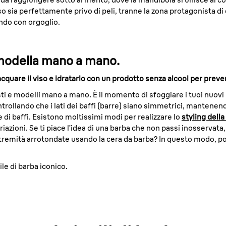
o sia perfettamente privo di peli, tranne la zona protagonista di q
ndo con orgoglio.
e modella mano a mano.
iacquare il viso e idratarlo con un prodotto senza alcool per prev
sti e modelli mano a mano. È il momento di sfoggiare i tuoi nuovi b
ntrollando che i lati dei baffi (barre) siano simmetrici, mantenend
di baffi. Esistono moltissimi modi per realizzare lo
styling della
azioni. Se ti piace l’idea di una barba che non passi inosservata,
tremità arrotondate usando la cera da barba? In questo modo, potr
ile di barba iconico.