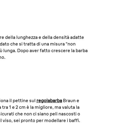
re della lunghezza e della densità adatte
dato che si tratta di una misura “non
iù lunga. Dopo aver fatto crescere la barba
mo.
iona il pettine sul
regolabarba
Braun e
ra 1 e 2 cm è la migliore, ma valuta la
icurati che non ci siano peli nascosti o
l viso, sei pronto per modellare i baffi.