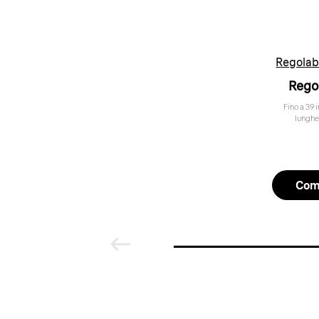
Regolab
Rego
Fino a 39 
lunghe
Com