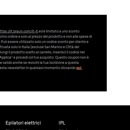
ttps://it.braun.com/it-it
ed è limitato a uno sconto
imo ordine e solo al prezzo del prodotto e non alle spese di
 Può essere utilizzato solo un codice sconto per cliente e
tuata solo in Italia (escluse San Marino e Città del
ngi il prodotto scelto al carrello, inserisci il codice nel
Applica” e procedi col tuo acquisto. Questo coupon non è
e valido anche se revochi la tua iscrizione a questa
 questa newsletter in qualsiasi momento cliccando
qui
.
Epilatori elettrici
IPL