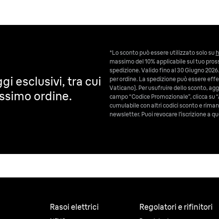
*Lo sconto può essere utilizzato solo su
h
massimo del 10% applicabile sul tuo pross
spedizione. Valido fino al 30 Giugno 2026.
gi esclusivi, tra cui
per ordine. La spedizione può essere effet
Vaticano). Per usufruire dello sconto, aggiu
ossimo ordine.
campo “Codice Promozionale”, clicca su “
cumulabile con altri codici sconto e riman
newsletter. Puoi revocare l’iscrizione a
Rasoi elettrici
Regolatori e rifinitori