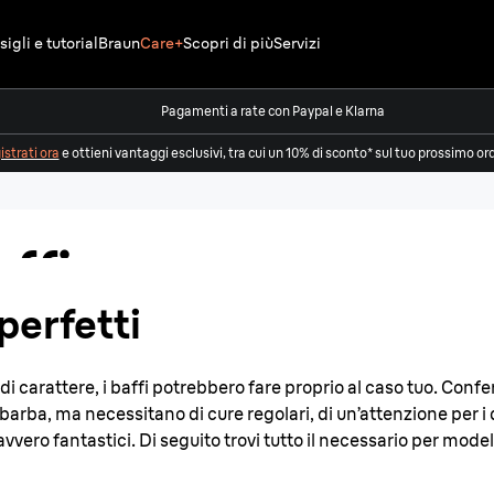
igli e tutorial
Braun
Care+
Scopri di più
Servizi
Pagamenti a rate con Paypal e Klarna
re,
strati ora
e ottieni vantaggi esclusivi, tra cui un 10% di sconto* sul tuo prossimo or
ffi
perfetti
 di carattere, i baffi potrebbero fare proprio al caso tuo. Conf
 di barba, ma necessitano di cure regolari, di un’attenzione per 
vvero fantastici. Di seguito trovi tutto il necessario per modell