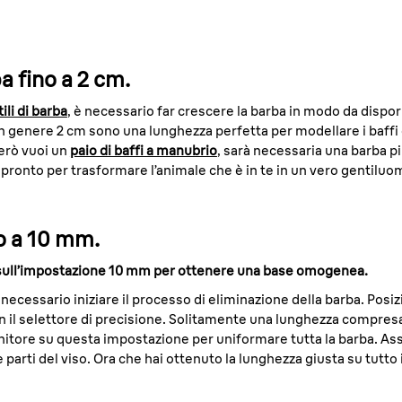
a fino a 2 cm.
tili di barba
, è necessario far crescere la barba in modo da dispor
In genere 2 cm sono una lunghezza perfetta per modellare i baffi 
erò vuoi un
paio di baffi a manubrio
, sarà necessaria una barba p
pronto per trasformare l’animale che è in te in un vero gentiluo
no a 10 mm.
m sull’impostazione 10 mm per ottenere una base omogenea.
 necessario iniziare il processo di eliminazione della barba. Posiz
n il selettore di precisione. Solitamente una lunghezza compresa t
finitore su questa impostazione per uniformare tutta la barba. Ass
parti del viso. Ora che hai ottenuto la lunghezza giusta su tutto i