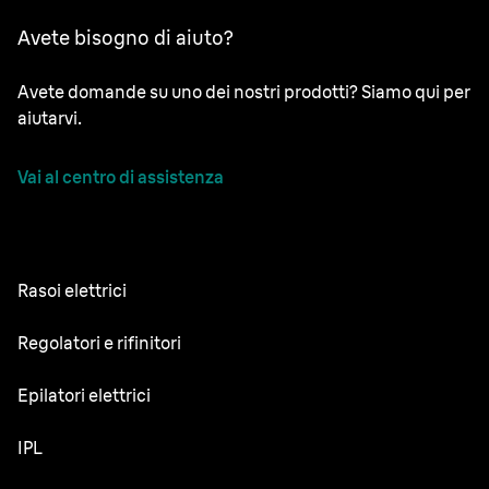
Avete bisogno di aiuto?
Avete domande su uno dei nostri prodotti? Siamo qui per
aiutarvi.
Vai al centro di assistenza
Rasoi elettrici
NEVO
Regolatori e rifinitori
Series 9 Sport
Regolabarba
Epilatori elettrici
Series 9 Pro+
Rifinitore tutto-in-uno
Silk·épil SkinSpa
IPL
Series 7
Rifinitore corpo
Silk·épil 9 Flex
Series 5