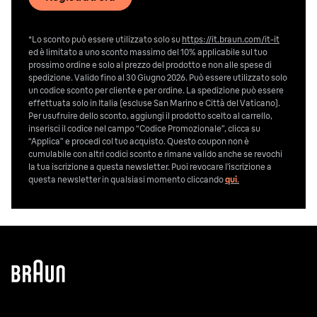
*Lo sconto può essere utilizzato solo su
https://it.braun.com/it-it
ed è limitato a uno sconto massimo del 10% applicabile sul tuo
prossimo ordine e solo al prezzo del prodotto e non alle spese di
spedizione. Valido fino al 30 Giugno 2026. Può essere utilizzato solo
un codice sconto per cliente e per ordine. La spedizione può essere
effettuata solo in Italia (escluse San Marino e Città del Vaticano).
Per usufruire dello sconto, aggiungi il prodotto scelto al carrello,
inserisci il codice nel campo “Codice Promozionale”, clicca su
“Applica” e procedi col tuo acquisto. Questo coupon non è
cumulabile con altri codici sconto e rimane valido anche se revochi
la tua iscrizione a questa newsletter. Puoi revocare l’iscrizione a
questa newsletter in qualsiasi momento cliccando
qui
.