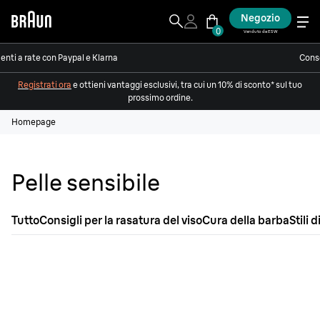
Negozio
0
Venduto da ESW
nti a rate con Paypal e Klarna
Conse
Registrati ora
e ottieni vantaggi esclusivi, tra cui un 10% di sconto* sul tuo
prossimo ordine.
Homepage
Pelle sensibile
Tutto
Consigli per la rasatura del viso
Cura della barba
Stili 