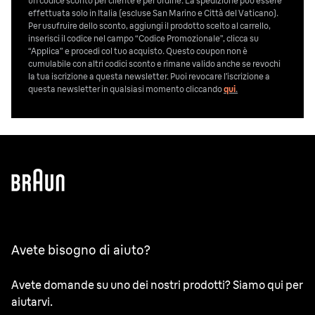
un codice sconto per cliente e per ordine. La spedizione può essere
effettuata solo in Italia (escluse San Marino e Città del Vaticano).
Per usufruire dello sconto, aggiungi il prodotto scelto al carrello,
inserisci il codice nel campo “Codice Promozionale”, clicca su
“Applica” e procedi col tuo acquisto. Questo coupon non è
cumulabile con altri codici sconto e rimane valido anche se revochi
la tua iscrizione a questa newsletter. Puoi revocare l’iscrizione a
questa newsletter in qualsiasi momento cliccando
qui
.
Avete bisogno di aiuto?
Avete domande su uno dei nostri prodotti? Siamo qui per
aiutarvi.