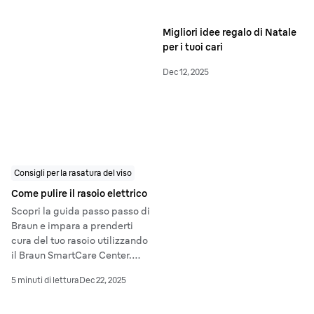
Migliori idee regalo di Natale
per i tuoi cari
Dec 12, 2025
Consigli per la rasatura del viso
Come pulire il rasoio elettrico
Scopri la guida passo passo di
Braun e impara a prenderti
cura del tuo rasoio utilizzando
il Braun SmartCare Center.
Scopri come pulirlo in modo
5 minuti di lettura
Dec 22, 2025
professionale da solo!