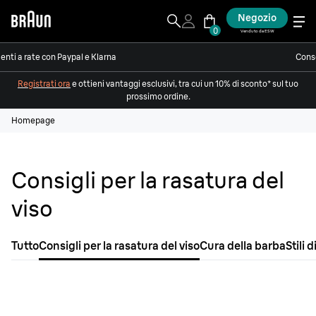
Negozio
0
Venduto da ESW
nti a rate con Paypal e Klarna
Conse
Registrati ora
e ottieni vantaggi esclusivi, tra cui un 10% di sconto* sul tuo
prossimo ordine.
Homepage
Consigli per la rasatura del
viso
Tutto
Consigli per la rasatura del viso
Cura della barba
Stili 