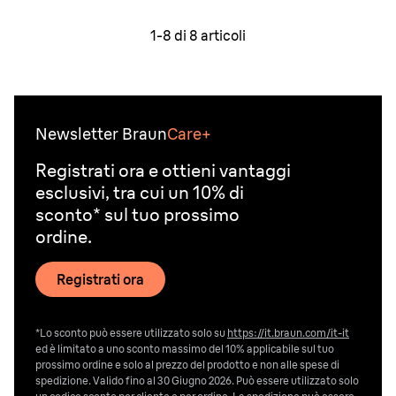
1-
8
di
8
articoli
Newsletter Braun
Care+
Registrati ora e ottieni vantaggi
esclusivi, tra cui un 10% di
sconto* sul tuo prossimo
ordine.
Registrati ora
*Lo sconto può essere utilizzato solo su
https://it.braun.com/it-it
ed è limitato a uno sconto massimo del 10% applicabile sul tuo
prossimo ordine e solo al prezzo del prodotto e non alle spese di
spedizione. Valido fino al 30 Giugno 2026. Può essere utilizzato solo