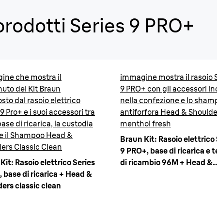
prodotti Series 9 PRO+
ne che mostra il
immagine mostra il rasoio 
uto del Kit Braun
9 PRO+ con gli accessori in
to dal rasoio elettrico
nella confezione e lo sham
9 Pro+ e i suoi accessori tra
antiforfora Head & Shoulde
base di ricarica, la custodia
menthol fresh
 e il Shampoo Head &
Braun Kit: Rasoio elettrico
ers Classic Clean
9 PRO+, base di ricarica e 
Kit: Rasoio elettrico Series
di ricambio 96M + Head &
, base di ricarica + Head &
Shoulders menthol fresh
ers classic clean