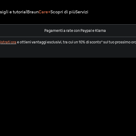
igli e tutorial
Braun
Care+
Scopri di più
Servizi
Pagamenti a rate con Paypal e Klarna
strati ora
e ottieni vantaggi esclusivi, tra cui un 10% di sconto* sul tuo prossimo or