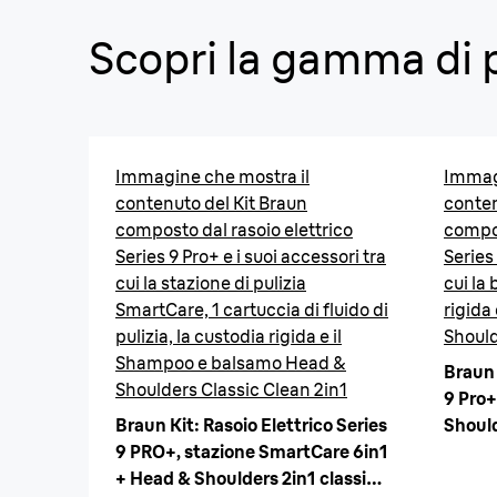
Scopri la gamma di 
Immagine che mostra il
Immagi
contenuto del Kit Braun
conten
composto dal rasoio elettrico
compos
Series 9 Pro+ e i suoi accessori tra
Series 
cui la stazione di pulizia
cui la 
SmartCare, 1 cartuccia di fluido di
rigida
pulizia, la custodia rigida e il
Should
Shampoo e balsamo Head &
Braun 
Shoulders Classic Clean 2in1
9 Pro+
Braun Kit: Rasoio Elettrico Series
Should
9 PRO+, stazione SmartCare 6in1
+ Head & Shoulders 2in1 classic