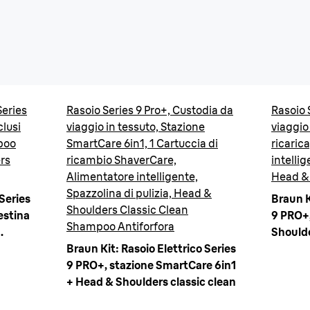
Series
Rasoio Series 9 Pro+, Custodia da
Rasoio 
clusi
viaggio in tessuto, Stazione
viaggio 
poo
SmartCare 6in1, 1 Cartuccia di
ricaric
rs
ricambio ShaverCare,
intellig
Alimentatore intelligente,
Head &
Spazzolina di pulizia, Head &
 Series
Braun K
Shoulders Classic Clean
testina
9 PRO+,
Shampoo Antiforfora
Should
Braun Kit: Rasoio Elettrico Series
9 PRO+, stazione SmartCare 6in1
+ Head & Shoulders classic clean