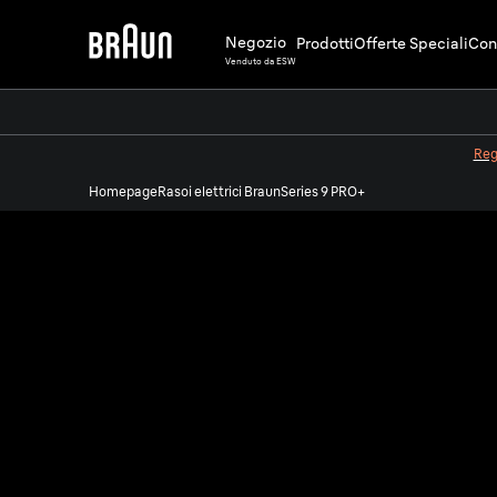
Negozio
Prodotti
Offerte Speciali
Cons
Venduto da ESW
Regi
Homepage
Rasoi elettrici Braun
Series 9 PRO+