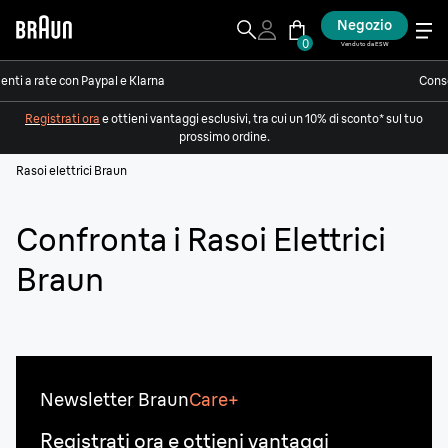
Negozio
0
Venduto da ESW
nti a rate con Paypal e Klarna
Conse
Registrati ora
e ottieni vantaggi esclusivi, tra cui un 10% di sconto* sul tuo
prossimo ordine.
Rasoi elettrici Braun
Confronta i Rasoi Elettrici
Braun
Newsletter Braun
Care+
Registrati ora e ottieni vantaggi