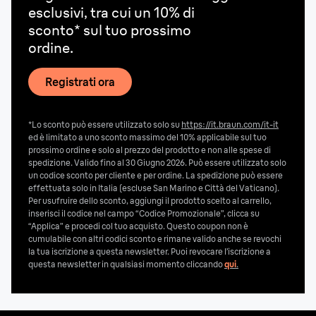
esclusivi, tra cui un 10% di
sconto* sul tuo prossimo
ordine.
Registrati ora
*Lo sconto può essere utilizzato solo su
https://it.braun.com/it-it
ed è limitato a uno sconto massimo del 10% applicabile sul tuo
prossimo ordine e solo al prezzo del prodotto e non alle spese di
spedizione. Valido fino al 30 Giugno 2026. Può essere utilizzato solo
un codice sconto per cliente e per ordine. La spedizione può essere
effettuata solo in Italia (escluse San Marino e Città del Vaticano).
Per usufruire dello sconto, aggiungi il prodotto scelto al carrello,
inserisci il codice nel campo “Codice Promozionale”, clicca su
“Applica” e procedi col tuo acquisto. Questo coupon non è
cumulabile con altri codici sconto e rimane valido anche se revochi
la tua iscrizione a questa newsletter. Puoi revocare l’iscrizione a
questa newsletter in qualsiasi momento cliccando
qui
.