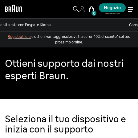
Negozio
0
Venduto da ESW
nti a rate con Paypal e Klarna
Conse
Registrati ora
e ottieni vantaggi esclusivi, tra cui un 10% di sconto* sul tuo
prossimo ordine.
Ottieni supporto dai nostri
esperti Braun.
Seleziona il tuo dispositivo e
inizia con il supporto