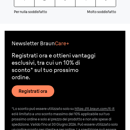
Per nulla soddisfatto
Molto soddisfatto
Newsletter Braun
Care+
Registrati ora e ottieni vantaggi
esclusivi, tra cui un 10% di
sconto* sul tuo prossimo
ordine.
Registrati ora
*Lo sconto può essere utilizzato solo su
https://it.braun.com/it-it
ed è limitato a uno sconto massimo del 10% applicabile sul tuo
prossimo ordine e solo al prezzo del prodotto e non alle spese di
spedizione. Valido fino al 30 Giugno 2026. Può essere utilizzato solo
un codice sconto per cliente e per ordine. La spedizione può essere