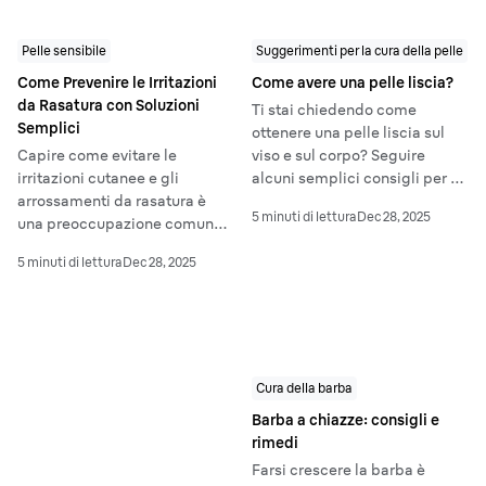
Pelle sensibile
Suggerimenti per la cura della pelle
Come Prevenire le Irritazioni
Come avere una pelle liscia?
da Rasatura con Soluzioni
Ti stai chiedendo come
Semplici
ottenere una pelle liscia sul
Capire come evitare le
viso e sul corpo? Seguire
irritazioni cutanee e gli
alcuni semplici consigli per la
arrossamenti da rasatura è
cura della pelle può aiutarti a
5 minuti di lettura
Dec 28, 2025
una preoccupazione comune
risolvere le cause della pelle
per chiunque si rasi. Seguendo
ruvida e a ottenere un aspetto
5 minuti di lettura
Dec 28, 2025
alcuni semplici consigli nella
radioso.
routine quotidiana, potrai
imparare a prevenire gli
arrossamenti da rasatura.
Cura della barba
Barba a chiazze: consigli e
rimedi
Farsi crescere la barba è