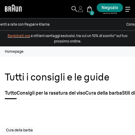
Negozio
0
Venduto da ESW
nti a rate con Paypal e Klarna
Conse
Registrati ora
e ottieni vantaggi esclusivi, tra cui un 10% di sconto* sul tuo
prossimo ordine.
Homepage
Tutti i consigli e le guide
Tutto
Consigli per la rasatura del viso
Cura della barba
Stili 
Cura della barba