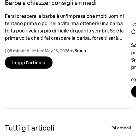
Barba a chiazze: consigli e rimedi
Farsi crescere la barba è un'impresa che molti uomini
tentano prima o poi nella vita, ma ottenere una barba
Co
folta può rivelarsi più difficile di quanto sembri. Se è la
C
prima volta che ti fai crescere la barba, forse ti sarà
capitato di guardarti allo specchio e chiederti perché in
Sc
5 minuti di lettura
May 13, 2026
by
Braun
alcuni punti appaia rada.
pr
Sm
Leggi l'articolo
pr
Tutti gli articoli
94
articoli