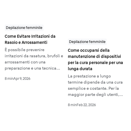
Depilazione femminile
Come Evitare Irritazioni da
Depilazione femminile
Rasoio e Arrossamenti
È possibile prevenire
Come occuparsi della
irritazioni da rasatura, brufoli e
manutenzione di dispositivi
arrossamenti con una
per la cura personale per una
preparazione e una tecnica
lunga durata
adeguate. Esfoliare, idratare,
La prestazione a lungo
8 min
Apr 9, 2026
utilizzare lame affilate e
termine dipende da una cura
applicare una crema idratante
semplice e costante. Per la
dopo la rasatura aiuta a ridurre
maggior parte degli utenti,
le irritazioni e lascia la pelle
una manutenzione efficace
liscia, morbida e senza
8 min
Feb 22, 2026
dei dispositivi Braun per la
arrossamenti ogni volta che ti
rimozione dei peli significa
radi.
rimuovere capelli e residui di
pelle dopo ogni utilizzo e