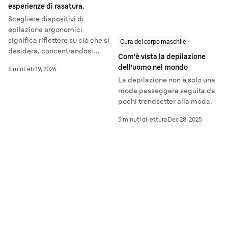
esperienze di rasatura.
Scegliere dispositivi di
epilazione ergonomici
significa riflettere su ciò che si
Cura del corpo maschile
desidera, concentrandosi
Com'è vista la depilazione
sull'effettiva usabilità, sulla
dell'uomo nel mondo
8 min
Feb 19, 2026
presa, sull'equilibrio e sul
La depilazione non è solo una
controllo. Questo garantisce
moda passeggera seguita da
un'esperienza di rasatura più
pochi trendsetter alla moda.
tranquilla e prevedibile,
riducendo lo stress e
5 minuti di lettura
Dec 28, 2025
migliorando il comfort,
soprattutto nelle zone
sensibili.