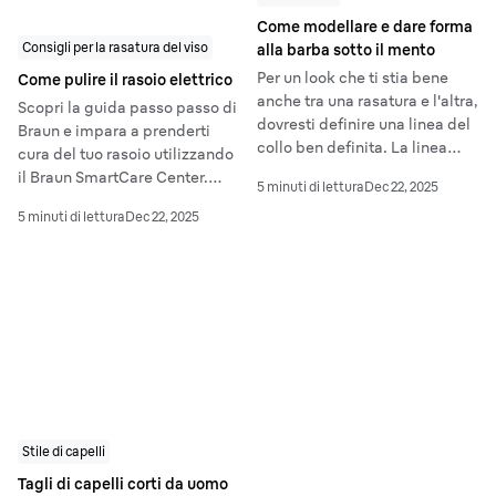
Come modellare e dare forma
Consigli per la rasatura del viso
alla barba sotto il mento
Per un look che ti stia bene
Come pulire il rasoio elettrico
anche tra una rasatura e l'altra,
Scopri la guida passo passo di
dovresti definire una linea del
Braun e impara a prenderti
collo ben definita. La linea
cura del tuo rasoio utilizzando
della barba è il punto più
il Braun SmartCare Center.
5 minuti di lettura
Dec 22, 2025
basso fino al quale crescerà la
Scopri come pulirlo in modo
barba e di solito si trova
5 minuti di lettura
Dec 22, 2025
professionale da solo!
all'incirca a metà del collo.
Stile di capelli
Tagli di capelli corti da uomo