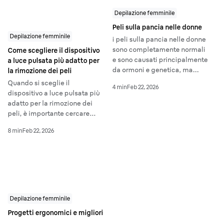
procedere a una pulizia più
profonda e a una sanificazione
Depilazione femminile
circa una volta alla settimana.
Peli sulla pancia nelle donne
Questo mantiene i motori
Depilazione femminile
i peli sulla pancia nelle donne
efficienti, favorisce l’igiene e
sono completamente normali
Come scegliere il dispositivo
rallenta l’usura di lame,
e sono causati principalmente
a luce pulsata più adatto per
laminel e testine
da ormoni e genetica, ma
la rimozione dei peli
dell’epilatorie. Io tratto questi
possono essere rimossi in
strumenti come strumenti di
Quando si sceglie il
4 min
Feb 22, 2026
sicurezza utilizzando metodi
precisione: tengo sotto
dispositivo a luce pulsata più
come la rasatura, l'epilazione,
controllo accumuli, residui e
adatto per la rimozione dei
la ceretta o la luce pulsata. La
umidità così un dispositivo
peli, è importante cercare
tecnica giusta dipende dal
Series 9 Pro+, Silk
·
épil 9 o
tecnologie e funzionalità che
tipo di pelle, dal comfort e da
8 min
Feb 22, 2026
simile può offrire prestazioni
permettano di adattarsi a
quanto tempo desideri che i
affidabili per anni, non solo
diversi tipi di pelle e aree del
risultati durino.
per mesi.
corpo, come la regolazione
automatica della potenza, più
modalità di trattamento e
accessori versatili.
Depilazione femminile
Progetti ergonomici e migliori