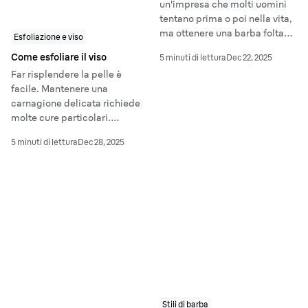
un'impresa che molti uomini
tentano prima o poi nella vita,
ma ottenere una barba folta
Esfoliazione e viso
può rivelarsi più difficile di
Come esfoliare il viso
5 minuti di lettura
Dec 22, 2025
quanto sembri. Se è la prima
Far risplendere la pelle è
volta che ti fai crescere la
facile. Mantenere una
barba, forse ti sarà capitato di
carnagione delicata richiede
guardarti allo specchio e
molte cure particolari.
chiederti perché in alcuni
L'esfoliazione del viso è
punti appaia rada.
5 minuti di lettura
Dec 28, 2025
benefica per ogni tipo di pelle:
una soluzione perfetta per una
carnagione chiara e luminosa.
Stili di barba