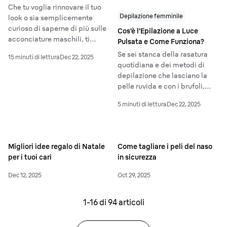
Che tu voglia rinnovare il tuo
Depilazione femminile
look o sia semplicemente
curioso di saperne di più sulle
Cos’è l’Epilazione a Luce
acconciature maschili, ti
Pulsata e Come Funziona?
proponiamo una panoramica
Se sei stanca della rasatura
15 minuti di lettura
Dec 22, 2025
dei tagli più in voga. Dai
quotidiana e dei metodi di
un'occhiata alla nostra guida
depilazione che lasciano la
alle 12 acconciature più trendy
pelle ruvida e con i brufoli,
– e a come realizzarle da solo
forse hai già pensato di
– che stanno conquistando il
5 minuti di lettura
Dec 22, 2025
provare l'IPL. Questo
mondo della cura dell'aspetto.
trattamento da fare a casa è
noto per garantire una
riduzione visibile e duratura
Migliori idee regalo di Natale
Come tagliare i peli del naso
dei peli, ma cos'è l'IPL e in
per i tuoi cari
in sicurezza
cosa si differenzia dalla
depilazione laser?
Dec 12, 2025
Oct 29, 2025
1-
16
di
94
articoli