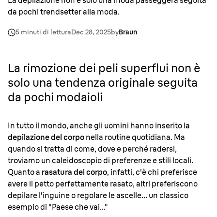
La depilazione non è solo una moda passeggera seguita
da pochi trendsetter alla moda.
5 minuti di lettura
Dec 28, 2025
by
Braun
La rimozione dei peli superflui non è
solo una tendenza originale seguita
da pochi modaioli
In tutto il mondo, anche gli uomini hanno inserito la
depilazione del corpo
nella routine quotidiana. Ma
quando si tratta di come, dove e perché radersi,
troviamo un caleidoscopio di preferenze e stili locali.
Quanto a
rasatura del corpo
, infatti, c'è chi preferisce
avere il petto perfettamente rasato, altri preferiscono
depilare l'inguine o regolare le ascelle... un classico
esempio di "Paese che vai..."