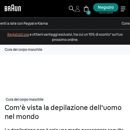
Negozio
0
Venduto da ESW
nti a rate con Paypal e Klarna
Conse
Registrati ora
e ottieni vantaggi esclusivi, tra cui un 10% di sconto* sul tuo
prossimo ordine.
Cura del corpo maschile
Cura del corpo maschile
Com'è vista la depilazione dell'uomo
nel mondo