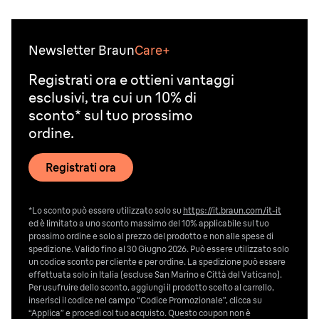
Newsletter Braun
Care+
Registrati ora e ottieni vantaggi
esclusivi, tra cui un 10% di
sconto* sul tuo prossimo
ordine.
Registrati ora
*Lo sconto può essere utilizzato solo su
https://it.braun.com/it-it
ed è limitato a uno sconto massimo del 10% applicabile sul tuo
prossimo ordine e solo al prezzo del prodotto e non alle spese di
spedizione. Valido fino al 30 Giugno 2026. Può essere utilizzato solo
un codice sconto per cliente e per ordine. La spedizione può essere
effettuata solo in Italia (escluse San Marino e Città del Vaticano).
Per usufruire dello sconto, aggiungi il prodotto scelto al carrello,
inserisci il codice nel campo “Codice Promozionale”, clicca su
“Applica” e procedi col tuo acquisto. Questo coupon non è