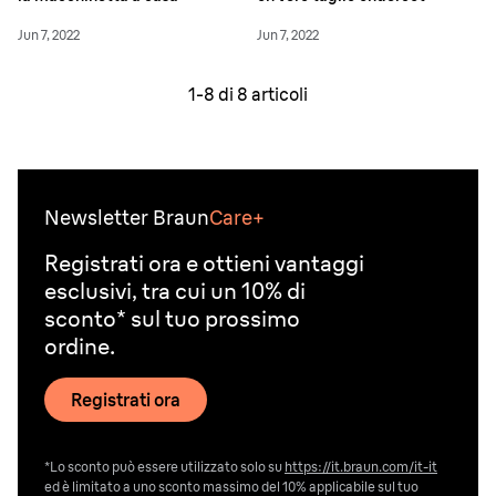
Jun 7, 2022
Jun 7, 2022
1-
8
di
8
articoli
Newsletter Braun
Care+
Registrati ora e ottieni vantaggi
esclusivi, tra cui un 10% di
sconto* sul tuo prossimo
ordine.
Registrati ora
*Lo sconto può essere utilizzato solo su
https://it.braun.com/it-it
ed è limitato a uno sconto massimo del 10% applicabile sul tuo