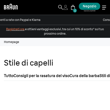
Negozio
0
Venduto da ESW
nti a rate con Paypal e Klarna
Conse
Registrati ora
e ottieni vantaggi esclusivi, tra cui un 10% di sconto* sul tuo
prossimo ordine.
Homepage
Stile di capelli
Tutto
Consigli per la rasatura del viso
Cura della barba
Stili 