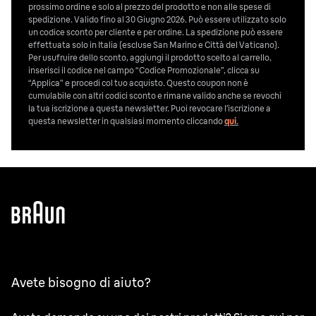
prossimo ordine e solo al prezzo del prodotto e non alle spese di
spedizione. Valido fino al 30 Giugno 2026. Può essere utilizzato solo
un codice sconto per cliente e per ordine. La spedizione può essere
effettuata solo in Italia (escluse San Marino e Città del Vaticano).
Per usufruire dello sconto, aggiungi il prodotto scelto al carrello,
inserisci il codice nel campo “Codice Promozionale”, clicca su
“Applica” e procedi col tuo acquisto. Questo coupon non è
cumulabile con altri codici sconto e rimane valido anche se revochi
la tua iscrizione a questa newsletter. Puoi revocare l’iscrizione a
questa newsletter in qualsiasi momento cliccando
qui
.
Avete bisogno di aiuto?