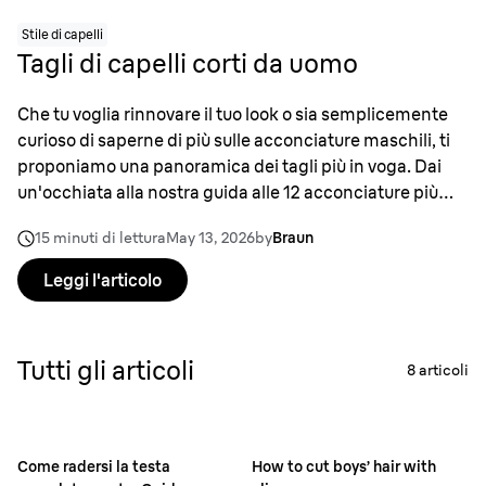
Stile di capelli
Tagli di capelli corti da uomo
Che tu voglia rinnovare il tuo look o sia semplicemente
curioso di saperne di più sulle acconciature maschili, ti
proponiamo una panoramica dei tagli più in voga. Dai
un'occhiata alla nostra guida alle 12 acconciature più
trendy – e a come realizzarle da solo – che stanno
15 minuti di lettura
May 13, 2026
by
Braun
conquistando il mondo della cura dell'aspetto.
Leggi l'articolo
Tutti gli articoli
8
articoli
Come radersi la testa
How to cut boys’ hair with