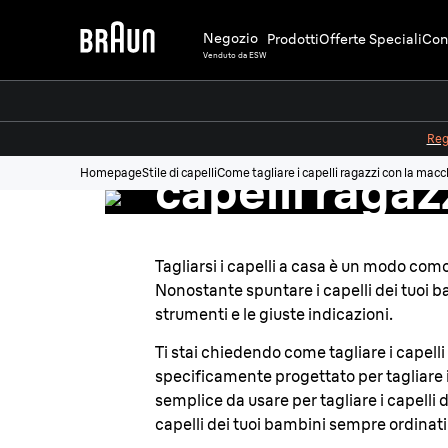
Negozio
Prodotti
Offerte Speciali
Cons
Venduto da ESW
Come tagliar
Regi
capelli ragaz
Homepage
Stile di capelli
Come tagliare i capelli ragazzi con la mac
macchinetta
Tagliarsi i capelli a casa è un modo comod
Nonostante spuntare i capelli dei tuoi b
strumenti e le giuste indicazioni.
Ti stai chiedendo come tagliare i capelli 
specificamente progettato per tagliare i c
semplice da usare per tagliare i capell
capelli dei tuoi bambini sempre ordinati 