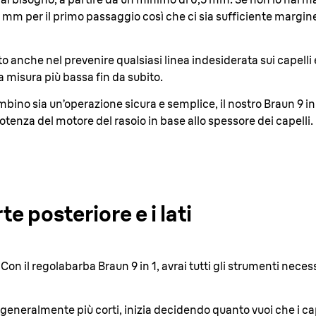
17 mm per il primo passaggio così che ci sia sufficiente marg
uto anche nel prevenire qualsiasi linea indesiderata sui capelli
na misura più bassa fin da subito.
bambino sia un’operazione sicura e semplice, il nostro Braun 9 in
enza del motore del rasoio in base allo spessore dei capelli.
te posteriore e i lati
 Con il regolabarba Braun 9 in 1, avrai tutti gli strumenti necess
no generalmente più corti, inizia decidendo quanto vuoi che i ca