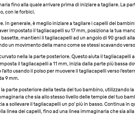
aria fino alla quale arrivare prima di iniziare a tagliare. La p
, con le forbici
.
e. In generale, è meglio iniziare a tagliare i capelli dei bambini
aver impostato il tagliacapelli su 17 mm, posiziona la tua mano
basette, mantieni il tagliacapelli ad un angolo di 90 gradi alla 
cendo un movimento della mano come se stessi scavando verso 
curvato nella la parte posteriore. Questo aiuta il tagliacapelli 
posta il tagliacapelli a 11 mm, inizia dalla parte più bassa do
l’alto usando il polso per muovere il tagliacapelli verso l’est
 da 9 mm
.
 parte posteriore della testa del tuo bambino, utilizzando 
 immaginaria che sia allo stesso livello delle tempie del tuo b
a a sollevare il tagliacapelli un po’ più in basso. Continua in
a linea dei capelli, fino ad una linea immaginaria che sia alla 