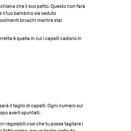
hiena che il suo petto. Questo non farà
he il tuo bambino sia seduto
ovimenti bruschi mentre stai
retta è quella in cui i capelli cadono in
sarà il taglio di capelli. Ogni numero sul
opo averli spuntati.
ni regolabili così che tu possa tagliare i
i fatto prima, per un taglio corto da