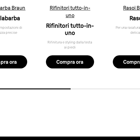
arba Braun
Rifinitori tutto-in-
Rasoi 
uno
labarba
Ras
Rifinitori tutto-in-
impostazioni di
Per una rasatur
uno
zza precise
delica
Rifinitura e styling dalla testa
ai piedi
pra ora
Compra ora
Compra