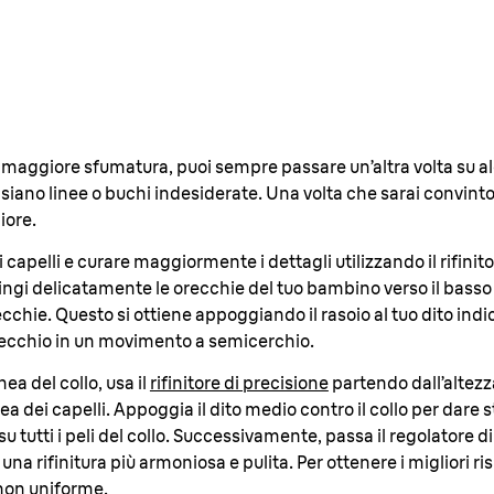
a maggiore sfumatura, puoi sempre passare un’altra volta su a
i siano linee o buchi indesiderate. Una volta che sarai convinto
iore.
capelli e curare maggiormente i dettagli utilizzando il rifinit
pingi delicatamente le orecchie del tuo bambino verso il basso e
recchie. Questo si ottiene appoggiando il rasoio al tuo dito indic
orecchio in un movimento a semicerchio.
nea del collo, usa il
rifinitore di precisione
partendo dall’altezza
 dei capelli. Appoggia il dito medio contro il collo per dare stab
su tutti i peli del collo. Successivamente, passa il regolatore d
na rifinitura più armoniosa e pulita. Per ottenere i migliori ris
 non uniforme.