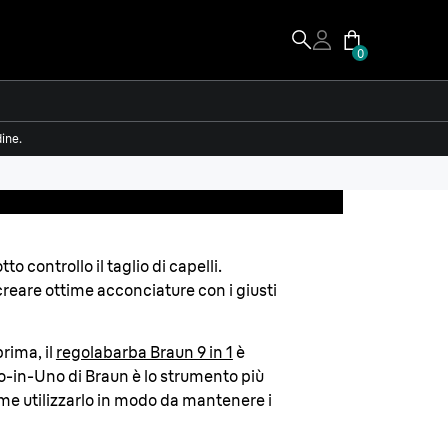
0
dine.
 controllo il taglio di capelli.
reare ottime acconciature con i giusti
prima, il
regolabarba Braun 9 in 1
è
utto-in-Uno di Braun è lo strumento più
ome utilizzarlo in modo da mantenere i