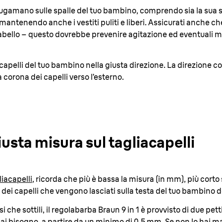
gamano sulle spalle del tuo bambino, comprendo sia la sua sc
, mantenendo anche i vestiti puliti e liberi. Assicurati anche c
ello – questo dovrebbe prevenire agitazione ed eventuali m
capelli del tuo bambino nella giusta direzione. La direzione cor
 corona dei capelli verso l’esterno
.
iusta misura sul tagliacapelli
liacapelli
, ricorda che più è bassa la misura (in mm), più corto 
 dei capelli che vengono lasciati sulla testa del tuo bambino d
 che sottili, il regolabarba Braun 9 in 1 è provvisto di due petti
ai bisogno, a partire da un minimo di 0,5 mm. Se non lo hai ma