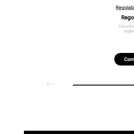
Regolab
Rego
Fino a 39 
lunghe
Com