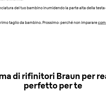
nciatura del tuo bambino inumidendo la parte alta della testa e
 primo taglio da bambino. Prossimo: perché non imparare
come 
a di rifinitori Braun per rea
perfetto per te