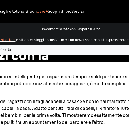
igli e tutorial
Braun
Care+
Scopri di più
Servizi
Pagamenti a rate con Paypal e Klarna
e i
strati ora
e ottieni vantaggi esclusivi, tra cui un 10% di sconto* sul tuo prossimo or
zi con la
chinetta
o ed intelligente per risparmiare tempo e soldi per tenere sotto
ambini potrebbe inizialmente scoraggiarti, è molto semplice c
dei ragazzi con il tagliacapelli a casa? Se non lo hai mai fatto 
apelli a casa. Adatto per tutti i tipi di capelli, il Rifinitore T
i dei bambini per la prima volta. Ti mostreremo esattamente c
e puliti fra un appuntamento dal barbiere e l’altro.