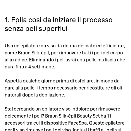
1. Epila così da iniziare il processo
senza peli superflui
Usa un epilatore da viso da donna delicato ed efficiente,
come Braun
Silk·
épil, per rimuovere tutti i peli del corpo
alla radice. Eliminando i peli avrai una pelle più liscia che
dura fino a 4 settimane.
Aspetta qualche giorno prima di esfoliare, in modo da
dare alla pelle il tempo necessario per ricostituire gli oli
naturali dopo la depilazione.
Stai cercando un epilatore viso indolore per rimuovere
dolcemente i peli? Braun
Silk·
épil Beauty Set ha 11
accessori tra cui il dispositivo FaceSpa. Questo epilatore
per il viso rimuove i peli del viso, inclusi i baffi e i peli sul