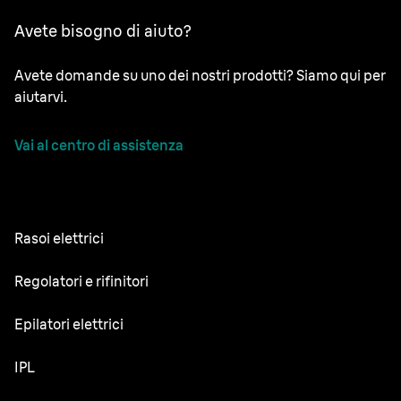
Avete bisogno di aiuto?
Avete domande su uno dei nostri prodotti? Siamo qui per
aiutarvi.
Vai al centro di assistenza
Rasoi elettrici
NEVO
Regolatori e rifinitori
Series 9 Sport
Regolabarba
Epilatori elettrici
Series 9 Pro+
Rifinitore tutto-in-uno
Silk·épil SkinSpa
IPL
Series 7
Rifinitore corpo
Silk·épil 9 Flex
Series 5