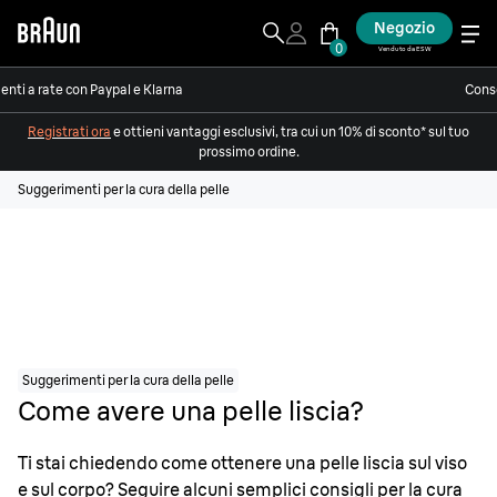
Negozio
0
Venduto da ESW
nti a rate con Paypal e Klarna
Conse
Registrati ora
e ottieni vantaggi esclusivi, tra cui un 10% di sconto* sul tuo
prossimo ordine.
Suggerimenti per la cura della pelle
Suggerimenti per la cura della pelle
Come avere una pelle liscia?
Ti stai chiedendo come ottenere una pelle liscia sul viso
e sul corpo? Seguire alcuni semplici consigli per la cura