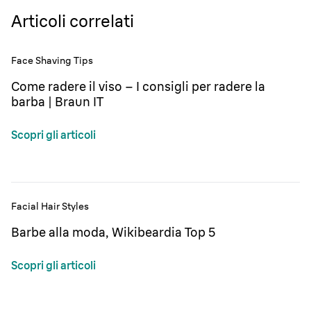
Un’esfoliazione e un’idratazione fatte con regolarità
Articoli correlati
aiuteranno a ottenere una pelle liscia e dall’aspetto sano.
Face Shaving Tips
Come radere il viso – I consigli per radere la
barba | Braun IT
Scopri gli articoli
Facial Hair Styles
Barbe alla moda, Wikibeardia Top 5
Scopri gli articoli