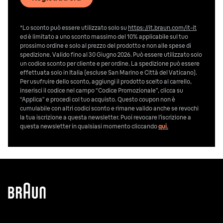
*Lo sconto può essere utilizzato solo su
https://it.braun.com/it-it
ed è limitato a uno sconto massimo del 10% applicabile sul tuo
prossimo ordine e solo al prezzo del prodotto e non alle spese di
spedizione. Valido fino al 30 Giugno 2026. Può essere utilizzato solo
un codice sconto per cliente e per ordine. La spedizione può essere
effettuata solo in Italia (escluse San Marino e Città del Vaticano).
Per usufruire dello sconto, aggiungi il prodotto scelto al carrello,
inserisci il codice nel campo “Codice Promozionale”, clicca su
“Applica” e procedi col tuo acquisto. Questo coupon non è
cumulabile con altri codici sconto e rimane valido anche se revochi
la tua iscrizione a questa newsletter. Puoi revocare l’iscrizione a
questa newsletter in qualsiasi momento cliccando
qui
.