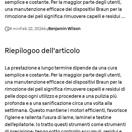
semplice e costante. Per la maggior parte degli utenti,
una manutenzione efficace dei dispositivi Braun per la
rimozione dei peli significa rimuovere capelli e residui di
pelle dopo ogni utilizzo e procedere a una pulizia più
8 min
Feb 22, 2026
by
Benjamin Wilson
profonda e a una sanificazione circa una volta alla
settimana. Questo mantiene i motori efficienti, favorisce
l’igiene e rallenta l’usura di lame, laminel e testine
Riepilogoo dell'articolo
dell’epilatorie. Io tratto questi strumenti come strumenti
di precisione: tengo sotto controllo accumuli, residui e
umidità così un dispositivo Series 9 Pro+, Silk
·
épil 9 o
La prestazione a lungo termine dipende da una cura
simile può offrire prestazioni affidabili per anni, non solo
semplice e costante. Per la maggior parte degli utenti,
per mesi.
una manutenzione efficace dei dispositivi Braun per la
rimozione dei peli significa rimuovere capelli e residui di
pelle dopo ogni utilizzo e procedere a una pulizia più
profonda e a una sanificazione circa una volta alla
settimana. Questo mantiene i motori efficienti, favorisce
l’igiene e rallenta l’usura di lame, laminel e testine
dell’epilatorie. Io tratto questi strumenti come strumenti
di precisione: tengo sotto controllo accumuli, residui e