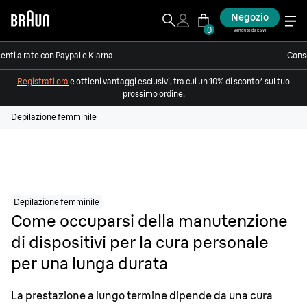
Negozio
0
Venduto da ESW
nti a rate con Paypal e Klarna
Conse
Registrati ora
e ottieni vantaggi esclusivi, tra cui un 10% di sconto* sul tuo
prossimo ordine.
Depilazione femminile
Depilazione femminile
Come occuparsi della manutenzione
di dispositivi per la cura personale
per una lunga durata
La prestazione a lungo termine dipende da una cura