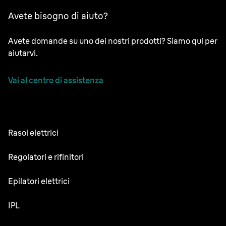
Avete bisogno di aiuto?
Avete domande su uno dei nostri prodotti? Siamo qui per
aiutarvi.
Vai al centro di assistenza
Rasoi elettrici
NEVO
Regolatori e rifinitori
Series 9 Sport
Regolabarba
Epilatori elettrici
Series 9 Pro+
Rifinitore tutto-in-uno
Silk·épil SkinSpa
IPL
Series 7
Rifinitore corpo
Silk·épil 9 Flex
Series 5