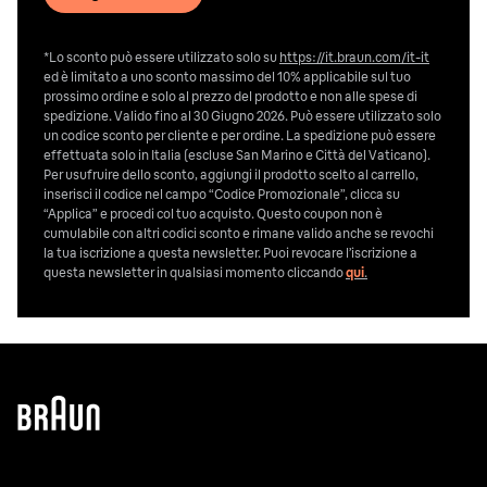
*Lo sconto può essere utilizzato solo su
https://it.braun.com/it-it
ed è limitato a uno sconto massimo del 10% applicabile sul tuo
prossimo ordine e solo al prezzo del prodotto e non alle spese di
spedizione. Valido fino al 30 Giugno 2026. Può essere utilizzato solo
un codice sconto per cliente e per ordine. La spedizione può essere
effettuata solo in Italia (escluse San Marino e Città del Vaticano).
Per usufruire dello sconto, aggiungi il prodotto scelto al carrello,
inserisci il codice nel campo “Codice Promozionale”, clicca su
“Applica” e procedi col tuo acquisto. Questo coupon non è
cumulabile con altri codici sconto e rimane valido anche se revochi
la tua iscrizione a questa newsletter. Puoi revocare l’iscrizione a
questa newsletter in qualsiasi momento cliccando
qui
.