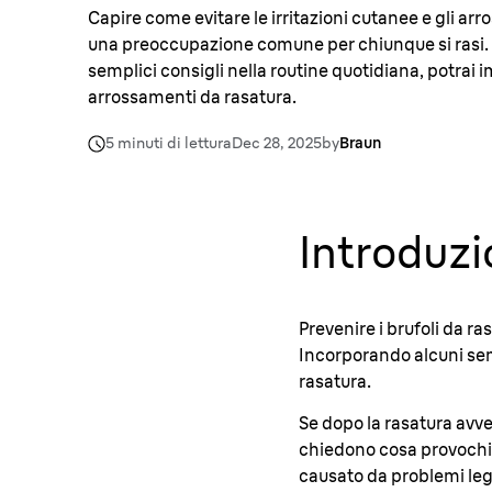
Capire come evitare le irritazioni cutanee e gli ar
una preoccupazione comune per chiunque si rasi.
semplici consigli nella routine quotidiana, potrai 
arrossamenti da rasatura.
5 minuti di lettura
Dec 28, 2025
by
Braun
Introduz
Prevenire i brufoli da r
Incorporando alcuni semp
rasatura.
Se dopo la rasatura avver
chiedono cosa provochi l'
causato da problemi legat