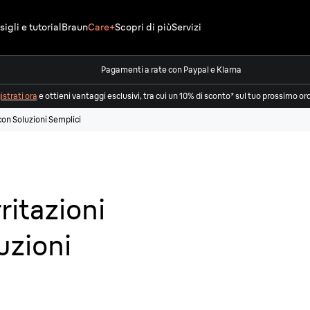
igli e tutorial
Braun
Care+
Scopri di più
Servizi
Pagamenti a rate con Paypal e Klarna
strati ora
e ottieni vantaggi esclusivi, tra cui un 10% di sconto* sul tuo prossimo or
con Soluzioni Semplici
ritazioni
uzioni