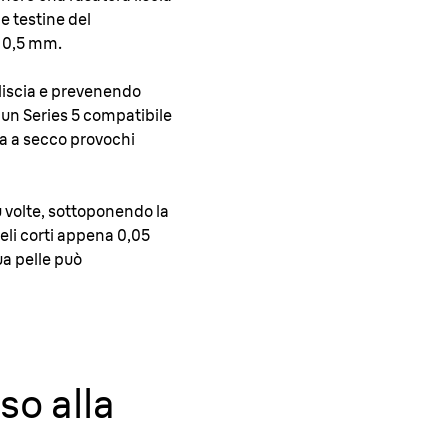
e testine del
a 0,5 mm.
ù liscia e prevenendo
raun Series 5 compatibile
la a secco provochi
ù volte, sottoponendo la
 peli corti appena 0,05
ua pelle può
so alla