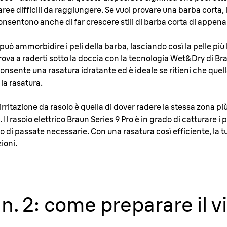
ree difficili da raggiungere. Se vuoi provare una barba corta, l
onsentono anche di far crescere stili di barba corta di appen
 può ammorbidire i peli della barba, lasciando così la pelle pi
 Prova a raderti sotto la doccia con la tecnologia Wet&Dry di B
onsente una rasatura idratante ed è ideale se ritieni che quel
la rasatura.
ritazione da rasoio è quella di dover radere la stessa zona pi
. Il rasoio elettrico Braun Series 9 Pro è in grado di catturare i
di passate necessarie. Con una rasatura così efficiente, la t
zioni.
n. 2: come preparare il vi