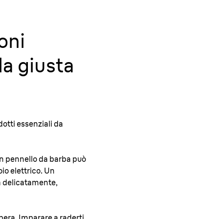
ioni
la giusta
otti essenziali da
 un pennello da barba può
oio elettrico. Un
ia delicatamente,
ibera. Imparare a raderti