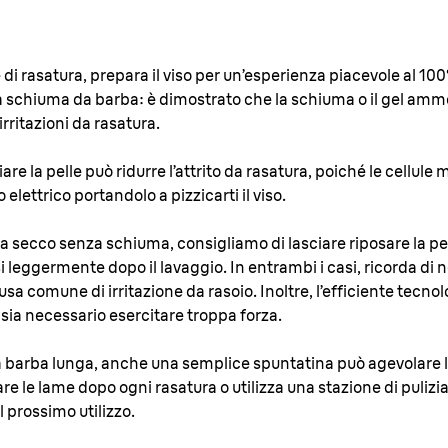
e di rasatura, prepara il viso per un’esperienza piacevole al 100
a schiuma da barba: è dimostrato che la schiuma o il gel ammo
ritazioni da rasatura.
are la pelle può ridurre l’attrito da rasatura, poiché le cellule 
 elettrico portandolo a pizzicarti il viso.
 a secco senza schiuma, consigliamo di lasciare riposare la pel
 leggermente dopo il lavaggio. In entrambi i casi, ricorda di
usa comune di irritazione da rasoio. Inoltre, l’efficiente tecnolo
sia necessario esercitare troppa forza.
 la barba lunga, anche una semplice spuntatina può agevolare la
are le lame dopo ogni rasatura o utilizza una stazione di pulizi
l prossimo utilizzo.