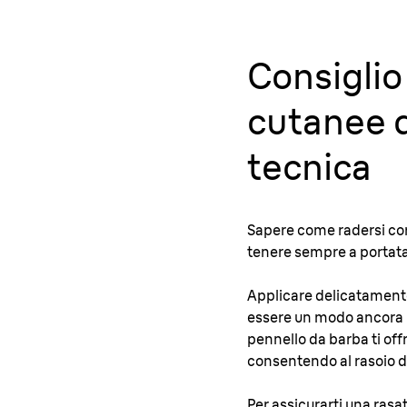
Consiglio 
cutanee d
tecnica
Sapere come radersi corr
tenere sempre a portat
Applicare delicatamente 
essere un modo ancora mig
pennello da barba ti of
consentendo al rasoio di
Per assicurarti una rasat