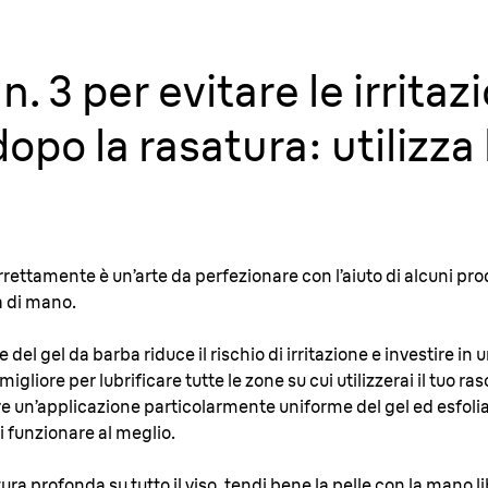
n. 3 per evitare le irritaz
opo la rasatura: utilizza 
ettamente è un’arte da perfezionare con l’aiuto di alcuni prod
a di mano.
del gel da barba riduce il rischio di irritazione e investire in
liore per lubrificare tutte le zone su cui utilizzerai il tuo ras
fre un’applicazione particolarmente uniforme del gel ed esfol
 funzionare al meglio.
ura profonda su tutto il viso, tendi bene la pelle con la mano l