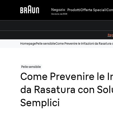
Negozio
Prodotti
Offerte Speciali
Cons
Venduto da ESW
Regi
Homepage
Pelle sensibile
Come Prevenire le Irritazioni da Rasatura 
Pelle sensibile
Come Prevenire le Ir
da Rasatura con Sol
Semplici