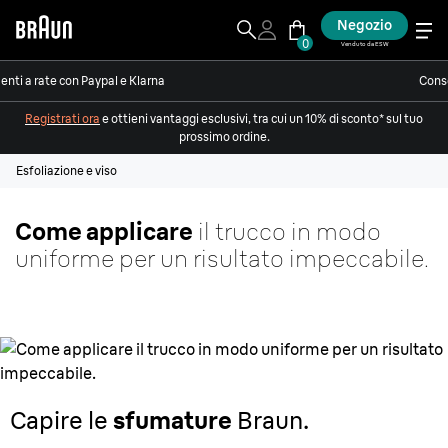
Negozio
0
Venduto da ESW
nti a rate con Paypal e Klarna
Conse
Registrati ora
e ottieni vantaggi esclusivi, tra cui un 10% di sconto* sul tuo
prossimo ordine.
Esfoliazione e viso
Come applicare
il trucco in modo
uniforme per un risultato impeccabile.
Capire le
sfumature
Braun.