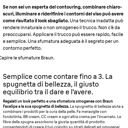
Se non sei un esperta del contouring, combinare chiaro-
scuri, illuminare e riderifinire i contorni del viso può avere
come risultato il look sbagliato.
Una tecnica inadatta può
rendere innaturale o non omogeneo il trucco. Non c’è da
preoccuparsi. Applicare il trucco può essere rapido, facile
e semplice. Una sfumatura adeguata è il segreto per un
contorno perfetto.
Capire le sfumature Braun.
Semplice come contare fino a 3.
La
spugnetta di bellezza, il giusto
equilibrio tra il dare e l’avere.
Regalati un look perfetto e una sfumatura omogenea con Braun
FaceSpa e la sua spugnetta di bellezza.
La spugnetta di bellezza aiuta a
combinare i prodotti per la cura della pelle. Fa meraviglie con
fondotinta, BB cream, CC cream e ogni altra crema per l’incarnato. Le
fibre della spugna assorbono la giusta quantità di prodotto
consentendoti di creare il tuo colorito su strati delicati ed omogenei