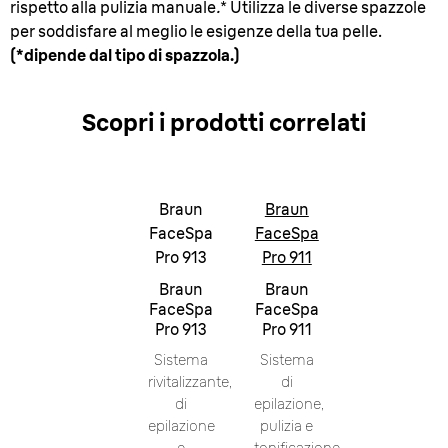
rispetto alla pulizia manuale
.
* Utilizza le diverse spazzole
per soddisfare al meglio le esigenze della tua pelle.
(*dipende dal tipo di spazzola.)
Scopri i prodotti correlati
Braun
Braun
FaceSpa
FaceSpa
Pro 913
Pro 911
Braun
Braun
FaceSpa
FaceSpa
Pro 913
Pro 911
Sistema
Sistema
rivitalizzante,
di
di
epilazione,
epilazione
pulizia e
e
tonificazione