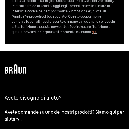
effettuata solo in Italia (escluse San Marino e Città del Vaticano).
Per usufruire dello sconto, aggiungi il prodotto scelto al carrello,
inserisci il codice nel campo “Codice Promozionale”, clicca su
“Applica” e procedi col tuo acquisto. Questo coupon non è
cumulabile con altri codici sconto e rimane valido anche se revochi
la tua iscrizione a questa newsletter. Puoi revocare l’iscrizione a
questa newsletter in qualsiasi momento cliccando
qui
.
Avete bisogno di aiuto?
Avete domande su uno dei nostri prodotti? Siamo qui per
aiutarvi.