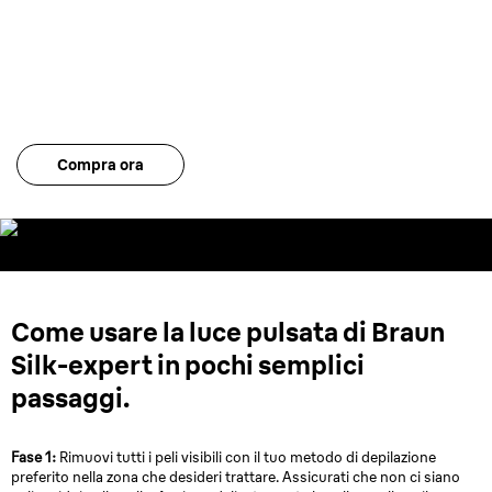
pelle SensoAdapt™
Rileva continuamente la tonalità della tua pelle e adatta
l’intensità della luce per un trattamento sicuro ed
estremamente efficace.
Compra ora
Come usare la luce pulsata di Braun
Silk-expert in pochi semplici
passaggi.
Fase 1:
Rimuovi tutti i peli visibili con il tuo metodo di depilazione
preferito nella zona che desideri trattare. Assicurati che non ci siano