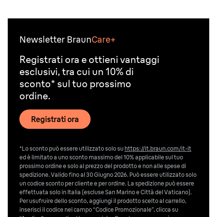
Newsletter Braun
Care+
Registrati ora e ottieni vantaggi
esclusivi, tra cui un 10% di
sconto* sul tuo prossimo
ordine.
Registrati ora
*Lo sconto può essere utilizzato solo su
https://it.braun.com/it-it
ed è limitato a uno sconto massimo del 10% applicabile sul tuo
prossimo ordine e solo al prezzo del prodotto e non alle spese di
spedizione. Valido fino al 30 Giugno 2026. Può essere utilizzato solo
un codice sconto per cliente e per ordine. La spedizione può essere
effettuata solo in Italia (escluse San Marino e Città del Vaticano).
Per usufruire dello sconto, aggiungi il prodotto scelto al carrello,
inserisci il codice nel campo “Codice Promozionale”, clicca su