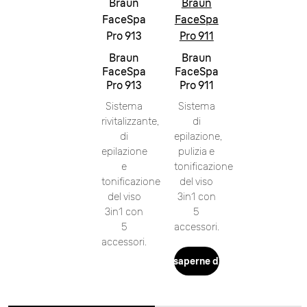
Braun
Braun
FaceSpa
FaceSpa
Pro 913
Pro 911
Braun
Braun
FaceSpa
FaceSpa
Pro 913
Pro 911
Sistema
Sistema
rivitalizzante,
di
di
epilazione,
epilazione
pulizia e
e
tonificazione
tonificazione
del viso
del viso
3in1 con
3in1 con
5
5
accessori.
accessori.
Per saperne di più