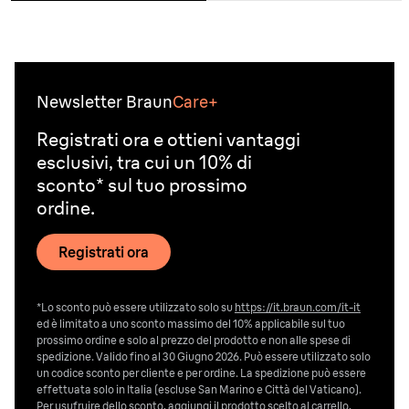
Newsletter Braun
Care+
Registrati ora e ottieni vantaggi
esclusivi, tra cui un 10% di
sconto* sul tuo prossimo
ordine.
Registrati ora
*Lo sconto può essere utilizzato solo su
https://it.braun.com/it-it
ed è limitato a uno sconto massimo del 10% applicabile sul tuo
prossimo ordine e solo al prezzo del prodotto e non alle spese di
spedizione. Valido fino al 30 Giugno 2026. Può essere utilizzato solo
un codice sconto per cliente e per ordine. La spedizione può essere
effettuata solo in Italia (escluse San Marino e Città del Vaticano).
Per usufruire dello sconto, aggiungi il prodotto scelto al carrello,