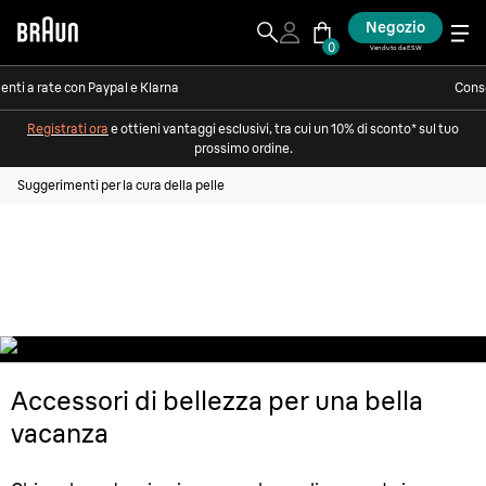
Negozio
0
Venduto da ESW
nti a rate con Paypal e Klarna
Conse
Registrati ora
e ottieni vantaggi esclusivi, tra cui un 10% di sconto* sul tuo
prossimo ordine.
Suggerimenti per la cura della pelle
Il perfetto set di bellezza da viaggio
Accessori di bellezza per una bella
vacanza