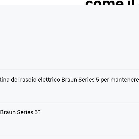
come il
ina del rasoio elettrico Braun Series 5 per mantenere 
. La sostituzione permette di mantenere alte le prestazioni del 
o Braun Series 5?
a avvicinando per la prima volta al mondo della rasatura. Sganc