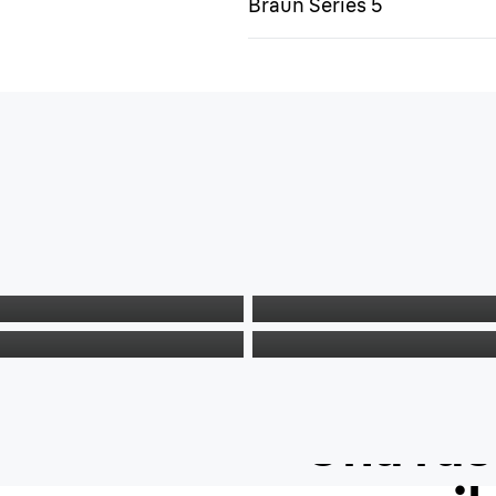
Braun Series 5
Sostituire ogni 1
Come sostituire l
Una ras