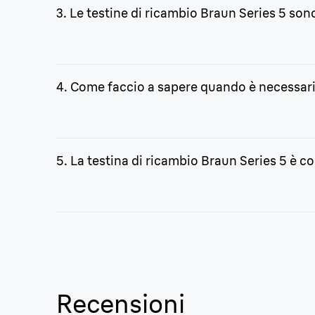
anteriore verso quella posteriore e verso l’alto; un
3. Le testine di ricambio Braun Series 5 sono
Sì. Questi ricambi rasoio Braun possono essere utili
4. Come faccio a sapere quando è necessario
Quando ti accorgi che le prestazioni di taglio pegg
la testina. Ricorda di sostituirla per una rasatur
5. La testina di ricambio Braun Series 5 è c
Sì, la testina di ricambio è coperta dalla garanzia d
Recensioni