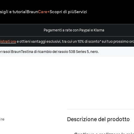
igli e tutorial
Braun
Care+
Scopri di più
Servizi
Pagamenti a rate con Paypal e Klarna
strati ora
e ottieni vantaggi esclusivi, tra cui un 10% di sconto* sul tuo prossimo or
r rasoi Braun
Testina di ricambio del rasoio 53B Series 5, nero.
Descrizione del prodotto
ire