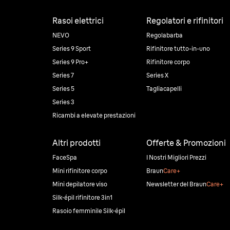
Rasoi elettrici
Regolatori e rifinitori
NEVO
Regolabarba
Series 9 Sport
Rifinitore tutto-in-uno
Series 9 Pro+
Rifinitore corpo
Series 7
Series X
Series 5
Tagliacapelli
Series 3
Ricambi a elevate prestazioni
Altri prodotti
Offerte & Promozioni
FaceSpa
I Nostri Migliori Prezzi
Mini rifinitore corpo
Braun
Care+
Mini depilatore viso
Newsletter del Braun
Care+
Silk·épil rifinitore 3in1
Rasoio femminile Silk·épil