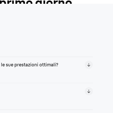
 primo giorno.
le sue prestazioni ottimali?
rasoio, aiutandoti a ridurre tagli, graffi e
ia la vecchia testina spingendola dalla parte