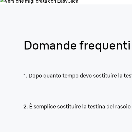
Domande frequenti
1. Dopo quanto tempo devo sostituire la test
Braun consiglia di sostituire la testina ogni 18 mesi
irritazioni.
2. È semplice sostituire la testina del rasoi
Sì, è facile anche per chi è alle prime armi e si st