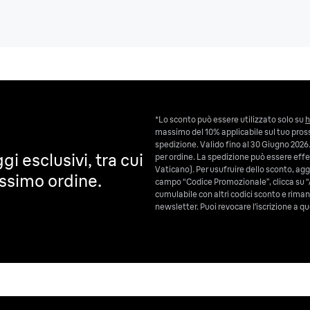
*Lo sconto può essere utilizzato solo su
h
massimo del 10% applicabile sul tuo pross
spedizione. Valido fino al 30 Giugno 2026.
gi esclusivi, tra cui
per ordine. La spedizione può essere effet
Vaticano). Per usufruire dello sconto, aggiu
ossimo ordine.
campo “Codice Promozionale”, clicca su “
cumulabile con altri codici sconto e riman
newsletter. Puoi revocare l’iscrizione a