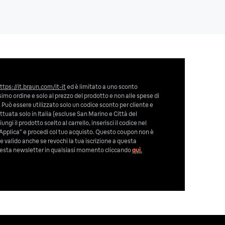
ttps://it.braun.com/it-it
ed è limitato a uno sconto
imo ordine e solo al prezzo del prodotto e non alle spese di
 Può essere utilizzato solo un codice sconto per cliente e
tuata solo in Italia (escluse San Marino e Città del
ngi il prodotto scelto al carrello, inserisci il codice nel
Applica” e procedi col tuo acquisto. Questo coupon non è
e valido anche se revochi la tua iscrizione a questa
 questa newsletter in qualsiasi momento cliccando
qui
.