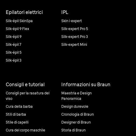
Epilatori elettrici
IPL
Silk·épil SkinSpa
Skin i·expert
Silk·épil 9 Flex
Silk·expert Pro 5
Silk·épil 9
Silk·expert Pro 3
Silk·épil 7
Silk·expert Mini
Silk·épil 5
Silk·épil 3
Consigli e tutorial
Informazioni su Braun
Consigli per la rasatura del
Maestria e Design
viso
Panoramica
Cura della barba
Design durevole
Stili di barba
Cronologia di Braun
Stile di capelli
Designer di Braun
Cura del corpo maschile
Storia di Braun