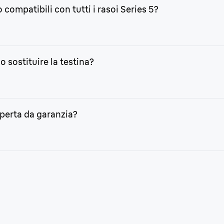
a volta sganciata, inserisci la nuova testina nell’alloggiamento
 compatibili con tutti i rasoi Series 5?
zzati su tutti i dispositivi della gamma Braun Series 5.
 sostituire la testina?
iorano o sono necessarie molte passate per ottenere una pelle 
a sempre profonda e per mantenere la pelle costantemente prot
operta da garanzia?
i Braun.