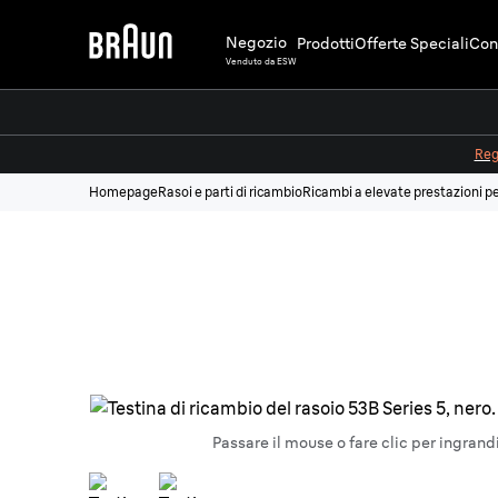
Negozio
Prodotti
Offerte Speciali
Cons
Venduto da ESW
Regi
Homepage
Rasoi e parti di ricambio
Ricambi a elevate prestazioni pe
Passare il mouse o fare clic per ingrand