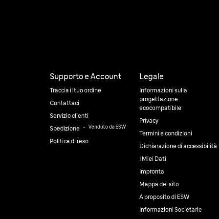
Supporto e Account
Legale
Traccia il tuo ordine
Informazioni sulla
progettazione
Contattaci
ecocompatibile
Servizio clienti
Privacy
⠀-⠀
Venduto da ESW
Spedizione
Termini e condizioni
Politica di reso
Dichiarazione di accessibilità
I Miei Dati
Impronta
Mappa del sito
A proposito di ESW
Informazioni Societarie