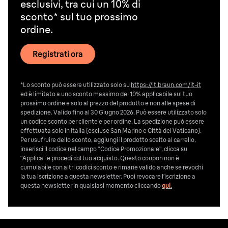
esclusivi, tra cui un 10% di
sconto* sul tuo prossimo
ordine.
Registrati ora
*Lo sconto può essere utilizzato solo su
https://it.braun.com/it-it
ed è limitato a uno sconto massimo del 10% applicabile sul tuo
prossimo ordine e solo al prezzo del prodotto e non alle spese di
spedizione. Valido fino al 30 Giugno 2026. Può essere utilizzato solo
un codice sconto per cliente e per ordine. La spedizione può essere
effettuata solo in Italia (escluse San Marino e Città del Vaticano).
Per usufruire dello sconto, aggiungi il prodotto scelto al carrello,
inserisci il codice nel campo “Codice Promozionale”, clicca su
“Applica” e procedi col tuo acquisto. Questo coupon non è
cumulabile con altri codici sconto e rimane valido anche se revochi
la tua iscrizione a questa newsletter. Puoi revocare l’iscrizione a
questa newsletter in qualsiasi momento cliccando
qui
.