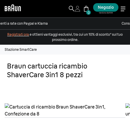
Negozio
0
Venduto da ESW
nti a rate con Paypal e Klarna
Conse
Registrati ora
e ottieni vantaggi esclusivi, tra cui un 10% di sconto* sul tuo
prossimo ordine.
Stazione SmartCare
Braun cartuccia ricambio
ShaverCare 3in1 8 pezzi