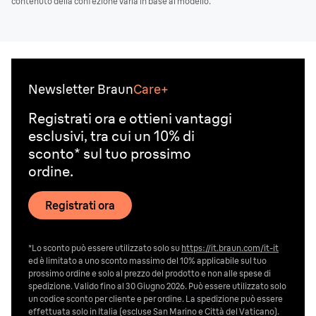
contenuto della confezione varia in base al modello.
Newsletter Braun
Care+
Registrati ora e ottieni vantaggi
esclusivi, tra cui un 10% di
sconto* sul tuo prossimo
ordine.
Registrati ora
*Lo sconto può essere utilizzato solo su
https://it.braun.com/it-it
ed è limitato a uno sconto massimo del 10% applicabile sul tuo
prossimo ordine e solo al prezzo del prodotto e non alle spese di
spedizione. Valido fino al 30 Giugno 2026. Può essere utilizzato solo
un codice sconto per cliente e per ordine. La spedizione può essere
effettuata solo in Italia (escluse San Marino e Città del Vaticano).