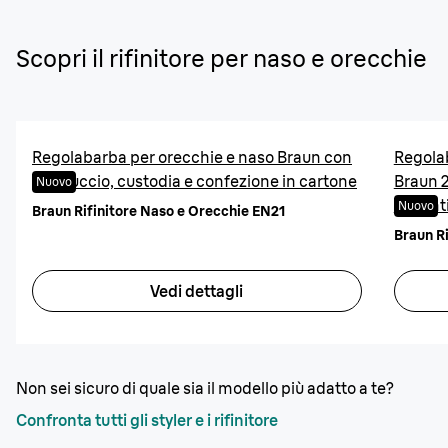
Scopri il rifinitore per
naso e orecchie
Regolabarba per orecchie e naso Braun con
Regolab
cappuccio, custodia e confezione in cartone
Braun 2
Nuovo
davanti
Nuovo
Braun Rifinitore Naso e Orecchie EN21
Braun R
Vedi dettagli
Non sei sicuro di quale sia il modello più adatto a te?
Confronta tutti gli styler e i rifinitore