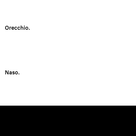
Orecchio.
Naso.
Costruito per durare.