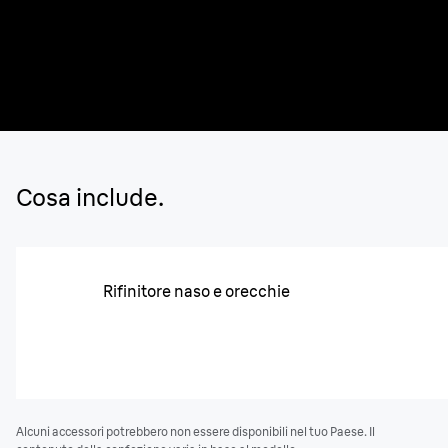
Progettato per prestazioni ottimali grazie alla
rinomata ingegneria tedesca e al design
intelligente di Braun.
Cosa include.
Rifinitore naso e orecchie
Alcuni accessori potrebbero non essere disponibili nel tuo Paese. Il