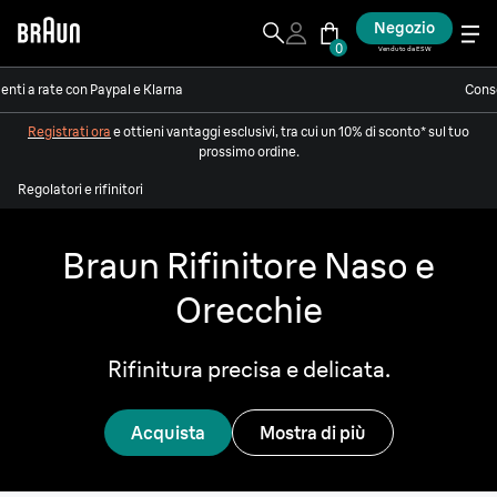
Negozio
0
Venduto da ESW
nti a rate con Paypal e Klarna
Conse
Registrati ora
e ottieni vantaggi esclusivi, tra cui un 10% di sconto* sul tuo
prossimo ordine.
Regolatori e rifinitori
Braun Rifinitore
Naso e
Orecchie
Rifinitura
precisa e delicata.
Acquista
Mostra di più