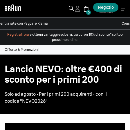
Negozio
0
Venduto da ESW
nti a rate con Paypal e Klarna
Conse
Registrati ora
e ottieni vantaggi esclusivi, tra cui un 10% di sconto* sul tuo
prossimo ordine.
Offerte & Promozioni
Lancio NEVO: oltre €400 di
sconto per i primi 200
Solo ad agosto · Per i primi 200 acquirenti · con il
codice
"NEVO2026"