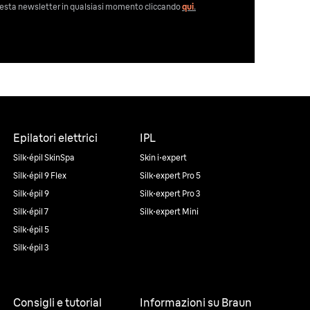
 questa newsletter in qualsiasi momento cliccando
qui
.
Epilatori elettrici
IPL
Silk·épil SkinSpa
Skin i·expert
Silk·épil 9 Flex
Silk·expert Pro 5
Silk·épil 9
Silk·expert Pro 3
Silk·épil 7
Silk·expert Mini
Silk·épil 5
Silk·épil 3
Consigli e tutorial
Informazioni su Braun