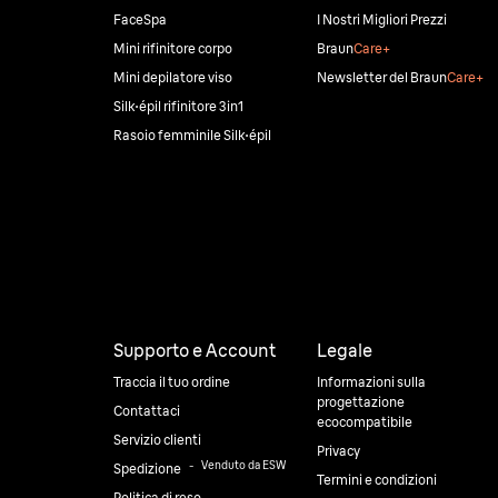
FaceSpa
I Nostri Migliori Prezzi
Mini rifinitore corpo
Braun
Care+
Mini depilatore viso
Newsletter del Braun
Care+
Silk·épil rifinitore 3in1
Rasoio femminile Silk·épil
Supporto e Account
Legale
Traccia il tuo ordine
Informazioni sulla
progettazione
Contattaci
ecocompatibile
Servizio clienti
Privacy
⠀-⠀
Venduto da ESW
Spedizione
Termini e condizioni
Politica di reso