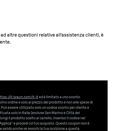
d altre questioni relative all’assistenza clienti, è
mente.
ttps://it.braun.com/it-it
ed è limitato a uno sconto
imo ordine e solo al prezzo del prodotto e non alle spese di
 Può essere utilizzato solo un codice sconto per cliente e
tuata solo in Italia (escluse San Marino e Città del
ngi il prodotto scelto al carrello, inserisci il codice nel
Applica” e procedi col tuo acquisto. Questo coupon non è
e valido anche se revochi la tua iscrizione a questa