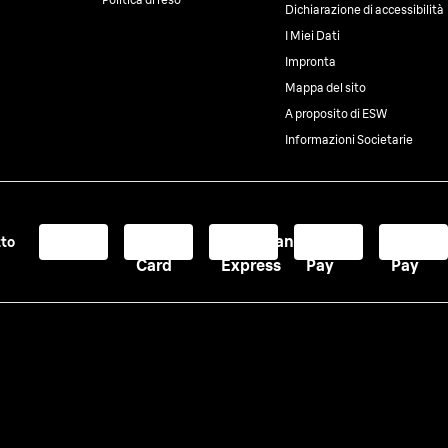
Dichiarazione di accessibilità
I Miei Dati
Impronta
Mappa del sito
A proposito di ESW
Informazioni Societarie
Visa
Master
American
Apple
Google
tto
Card
Express
Pay
Pay