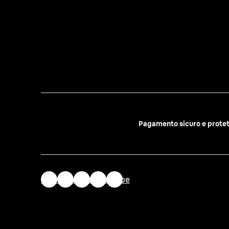
Pagamento sicuro e prote
mail
instagram
twitter
facebook
youtube