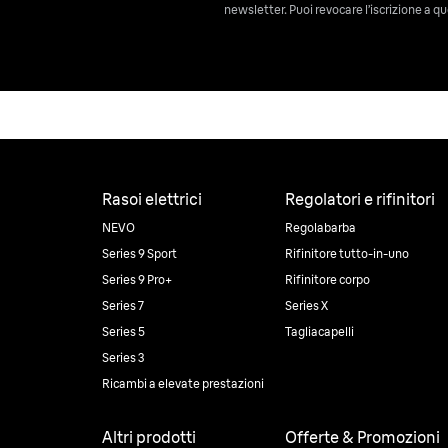
newsletter. Puoi revocare l’iscrizione a
Rasoi elettrici
Regolatori e rifinitori
NEVO
Regolabarba
Series 9 Sport
Rifinitore tutto-in-uno
Series 9 Pro+
Rifinitore corpo
Series 7
Series X
Series 5
Tagliacapelli
Series 3
Ricambi a elevate prestazioni
Altri prodotti
Offerte & Promozioni