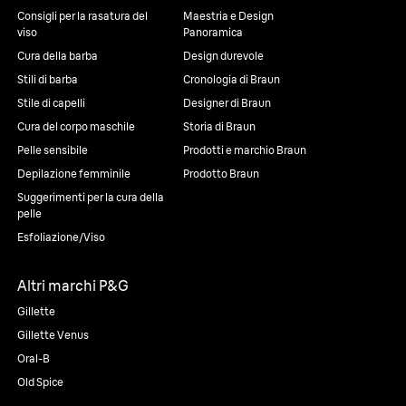
Consigli per la rasatura del
Maestria e Design
viso
Panoramica
Cura della barba
Design durevole
Stili di barba
Cronologia di Braun
Stile di capelli
Designer di Braun
Cura del corpo maschile
Storia di Braun
Pelle sensibile
Prodotti e marchio Braun
Depilazione femminile
Prodotto Braun
Suggerimenti per la cura della
pelle
Esfoliazione/Viso
Altri marchi P&G
Gillette
Gillette Venus
Oral-B
Old Spice