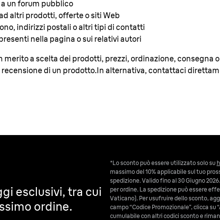
 a un forum pubblico
d altri prodotti, offerte o siti Web
o, indirizzi postali o altri tipi di contatti
resenti nella pagina o sui relativi autori
in merito a scelta dei prodotti, prezzi, ordinazione, consegna o a
a recensione di un prodotto.In alternativa, contattaci diretta
*Lo sconto può essere utilizzato solo su
h
massimo del 10% applicabile sul tuo pross
spedizione. Valido fino al 30 Giugno 2026.
gi esclusivi, tra cui
per ordine. La spedizione può essere effet
Vaticano). Per usufruire dello sconto, aggiu
ossimo ordine.
campo “Codice Promozionale”, clicca su “
cumulabile con altri codici sconto e riman