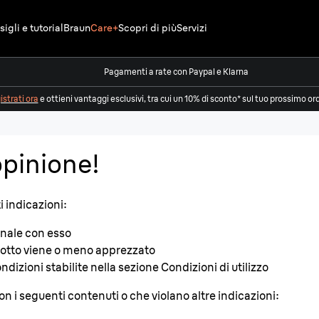
igli e tutorial
Braun
Care+
Scopri di più
Servizi
Pagamenti a rate con Paypal e Klarna
strati ora
e ottieni vantaggi esclusivi, tra cui un 10% di sconto* sul tuo prossimo or
opinione!
i indicazioni:
onale con esso
odotto viene o meno apprezzato
ndizioni stabilite nella sezione Condizioni di utilizzo
con i seguenti contenuti o che violano altre indicazioni: