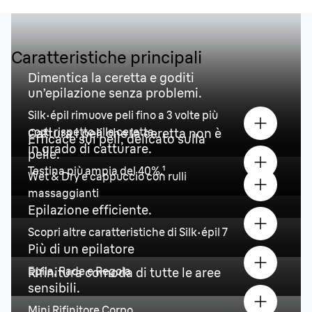
Caratteristiche principali
Dimentica la ceretta e goditi
un’epilazione senza problemi.
Silk·épil rimuove peli fino a 3 volte più
corti rispetto alla ceretta.
Cattura i peli che la ceretta non è
Efficace sui peli, delicato sulla
in grado di catturare.
pelle.
Testina più ampia del 40%.¹
Wet & Dry e cappuccio con rulli
massaggianti
Epilazione efficiente.
Scopri altre caratteristiche di Silk·épil 7
Più di un epilatore
Epila, Rade e Regola
Rifinitura comoda di tutte le aree
sensibili.
Mini Rifinitore Corpo.