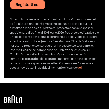
Registrati ora
*Lo sconto può essere utilizzato solo su
https://it.braun.com/it-it
ed è limitato a uno sconto massimo del 10% applicabile sul tuo
prossimo ordine e solo al prezzo del prodotto e non alle spese di
spedizione. Valido fino al 30 Giugno 2026. Può essere utilizzato solo
un codice sconto per cliente e per ordine. La spedizione può essere
effettuata solo in Italia (escluse San Marino e Città del Vaticano).
Per usufruire dello sconto, aggiungi il prodotto scelto al carrello,
inserisci il codice nel campo “Codice Promozionale”, clicca su
“Applica” e procedi col tuo acquisto. Questo coupon non è
cumulabile con altri codici sconto e rimane valido anche se revochi
la tua iscrizione a questa newsletter. Puoi revocare l’iscrizione a
questa newsletter in qualsiasi momento cliccando
qui
.