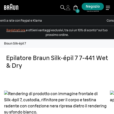
Negozio
0
Venduto da ESW
nti a rate con Paypal e Klarna
Conse
Registrati ora
e ottieni vantaggi esclusivi, tra cui un 10% di sconto* sul tuo
prossimo ordine.
Braun Silk·épil 7
Epilatore Braun Silk·épil 7 7-441 Wet
& Dry