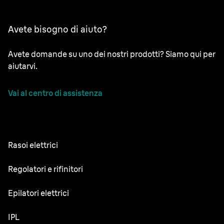
Avete bisogno di aiuto?
Avete domande su uno dei nostri prodotti? Siamo qui per
aiutarvi.
Vai al centro di assistenza
Rasoi elettrici
NEVO
Regolatori e rifinitori
Series 9 Sport
Regolabarba
Epilatori elettrici
Series 9 Pro+
Rifinitore tutto-in-uno
Silk·épil SkinSpa
IPL
Series 7