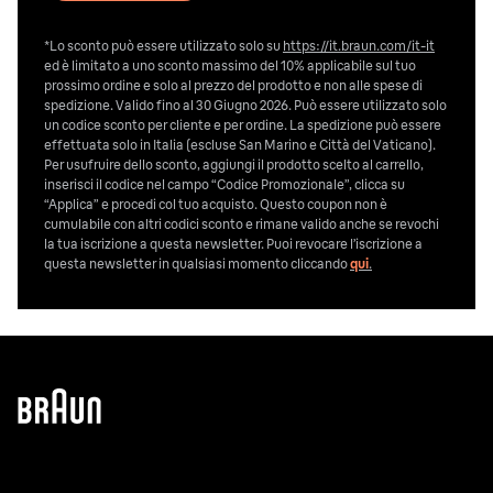
*Lo sconto può essere utilizzato solo su
https://it.braun.com/it-it
ed è limitato a uno sconto massimo del 10% applicabile sul tuo
prossimo ordine e solo al prezzo del prodotto e non alle spese di
spedizione. Valido fino al 30 Giugno 2026. Può essere utilizzato solo
un codice sconto per cliente e per ordine. La spedizione può essere
effettuata solo in Italia (escluse San Marino e Città del Vaticano).
Per usufruire dello sconto, aggiungi il prodotto scelto al carrello,
inserisci il codice nel campo “Codice Promozionale”, clicca su
“Applica” e procedi col tuo acquisto. Questo coupon non è
cumulabile con altri codici sconto e rimane valido anche se revochi
la tua iscrizione a questa newsletter. Puoi revocare l’iscrizione a
questa newsletter in qualsiasi momento cliccando
qui
.