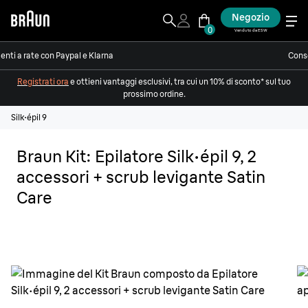
Negozio
0
Venduto da ESW
nti a rate con Paypal e Klarna
Conse
Registrati ora
e ottieni vantaggi esclusivi, tra cui un 10% di sconto* sul tuo
prossimo ordine.
Silk·épil 9
Braun Kit: Epilatore Silk·épil 9, 2
accessori + scrub levigante Satin
Care