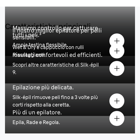
Caratteristiche principali
Massimo controllo per catturare
Il nostro miglior epilatore per pelli
tutti i peli.
³
sensibili.
¹
Ampia testina flessibile.
Wet & Dry e cappuccio con rulli
Risultati confortevoli ed efficienti.
massaggianti.
Scopri altre caratteristiche di Silk·épil
9.
Epilazione più delicata.
Silk·épil rimuove peli fino a 3 volte più
corti rispetto alla ceretta.
Più di un epilatore.
Epila, Rade e Regola.