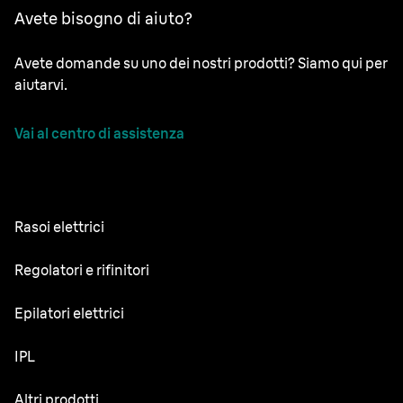
Avete bisogno di aiuto?
Avete domande su uno dei nostri prodotti? Siamo qui per
aiutarvi.
Vai al centro di assistenza
Rasoi elettrici
NEVO
Regolatori e rifinitori
Series 9 Sport
Regolabarba
Epilatori elettrici
Series 9 Pro+
Rifinitore tutto-in-uno
Silk·épil SkinSpa
IPL
Series 7
Rifinitore corpo
Silk·épil 9 Flex
Series 5
Skin i·expert
Altri prodotti
Series X