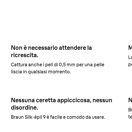
Braun Silk·épil 9
0,5 mm
Non è necessario attendere la
M
ricrescita.
L
p
Cattura anche i peli di 0,5 mm per una pelle
liscia in qualsiasi momento.
Nessuna ceretta appiccicosa, nessun
N
disordine.
B
t
Braun Silk·épil 9 è facile e comodo da usare.