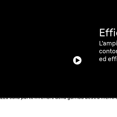
Eff
L’ampi
contor
ed eff