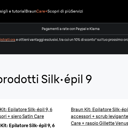
igli e tutorial
Braun
Care+
Scopri di più
Servizi
Pagamenti a rate con Paypal e Klarna
strati ora
e ottieni vantaggi esclusivi, tra cui un 10% di sconto* sul tuo prossimo or
Silk·ép
rodotti Silk·épil 9
Comodo ed ef
Fino a 1 mese di 
it: Epilatore Silk·épil 9, 6
Braun Kit: Epilatore Silk·épil
Acquista
ori + siero Satin Care
accessori + scrub levigante
Care + rasoio Gillette Venu
it: Epilatore Silk·épil 9, 6