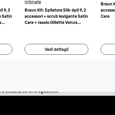
Intimate
Braun Ki
l 9, 3
Braun Kit: Epilatore Silk·épil 9, 2
accesso
e Satin
accessori + scrub levigante Satin
Care
s
Care + rasoio Gillette Venus
Intimate
Vedi dettagli