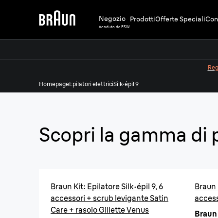
Negozio
Prodotti
Offerte Speciali
Cons
Venduto da ESW
Regi
Homepage
Epilatori elettrici
Silk·épil 9
Scopri la gamma di p
Braun Kit: Epilatore Silk·épil 9, 6
Braun K
accessori + scrub levigante Satin
access
Care + rasoio Gillette Venus
Braun K