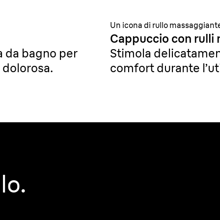
.
³
Un icona di rullo massaggiante
Cappuccio con rulli
ca da bagno per
Stimola delicatamen
 dolorosa.
comfort durante l’uti
lo.