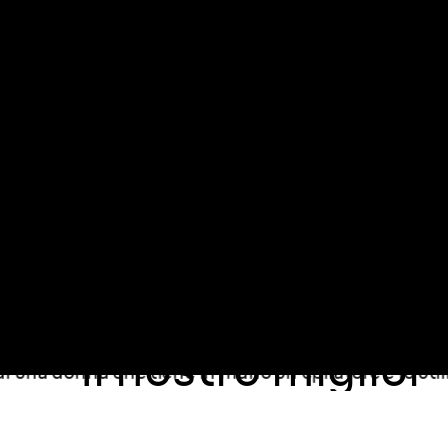
peli.
²
Il nostro miglior
epilatore