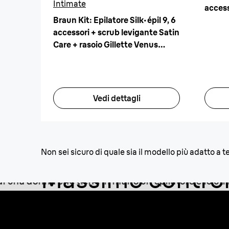
Intimate
access
Braun Kit: Epilatore Silk·épil 9, 6
accessori + scrub levigante Satin
Care + rasoio Gillette Venus
Intimate
Vedi dettagli
Non sei sicuro di quale sia il modello più adatto a t
Massimo control
per catturare tutt