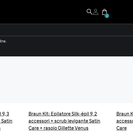
0
dine.
il 9
ficiente.
pelle liscia, in ogni momento.
 9, 3
Braun Kit: Epilatore Silk·épil 9, 2
Braun Ki
Mostra di più
 Satin
accessori + scrub levigante Satin
accesso
s
Care + rasoio Gillette Venus
Care