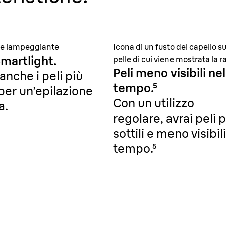
ce lampeggiante
Icona di un fusto del capello su
martlight.
pelle di cui viene mostrata la r
Peli meno visibili nel
anche i peli più
tempo.
⁵
 per un’epilazione
Con un utilizzo
a.
regolare, avrai peli p
sottili e meno visibil
tempo.
⁵