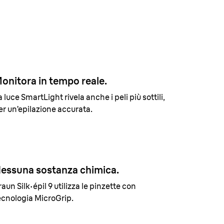
Ceretta
1,5 mm
onitora in tempo reale.
a luce SmartLight rivela anche i peli più sottili,
er un’epilazione accurata.
essuna sostanza chimica.
raun Silk·épil 9 utilizza le pinzette con
ecnologia MicroGrip.