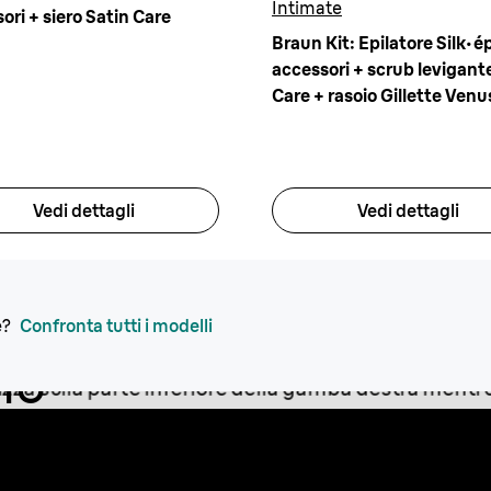
Intimate
ori + siero Satin Care
Braun Kit: Epilatore Silk·épi
accessori + scrub levigant
Care + rasoio Gillette Venu
Intimate
Vedi dettagli
Vedi dettagli
e?
Confronta tutti i modelli
lo
i i