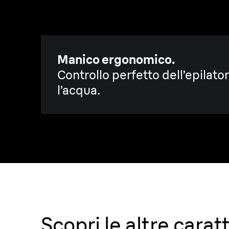
Manico ergonomico.
Controllo perfetto dell’epilato
l’acqua.
Scopri le altre carat