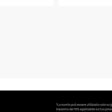
*Lo sconto può essere utilizzato solo su
h
massimo del 10% applicabile sul tuo pross