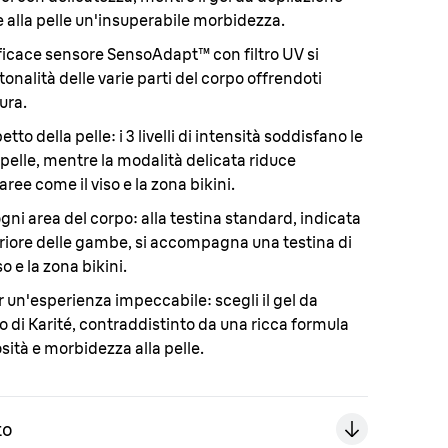
e alla pelle un'insuperabile morbidezza.
efficace sensore SensoAdapt™ con filtro UV si
onalità delle varie parti del corpo offrendoti
ura.
petto della pelle
: i 3 livelli di intensità soddisfano le
 pelle, mentre la modalità delicata riduce
aree come il viso e la zona bikini.
gni area del corpo
: alla testina standard, indicata
nferiore delle gambe, si accompagna una testina di
so e la zona bikini.
er un'esperienza impeccabile:
scegli il gel da
o di Karité, contraddistinto da una ricca formula
sità e morbidezza alla pelle.
to