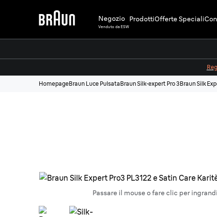
Negozio
Prodotti
Offerte Speciali
Cons
Venduto da ESW
Regi
Homepage
Braun Luce Pulsata
Braun Silk·expert Pro 3
Braun Silk Exp
Passare il mouse o fare clic per ingrand