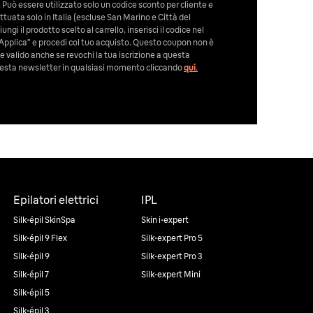
 Può essere utilizzato solo un codice sconto per cliente e
tuata solo in Italia (escluse San Marino e Città del
ngi il prodotto scelto al carrello, inserisci il codice nel
Applica” e procedi col tuo acquisto. Questo coupon non è
e valido anche se revochi la tua iscrizione a questa
 questa newsletter in qualsiasi momento cliccando
qui
.
Epilatori elettrici
IPL
Silk·épil SkinSpa
Skin i·expert
Silk·épil 9 Flex
Silk·expert Pro 5
Silk·épil 9
Silk·expert Pro 3
Silk·épil 7
Silk·expert Mini
Silk·épil 5
Silk·épil 3