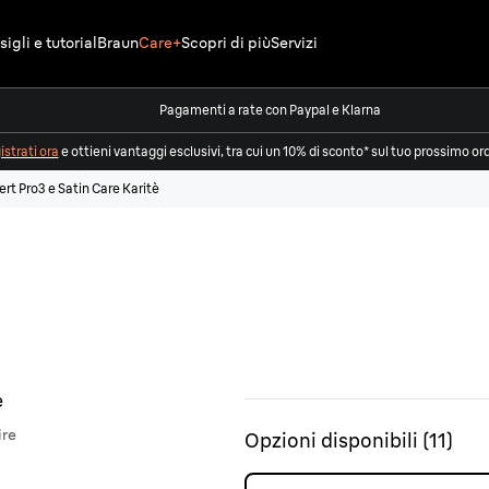
igli e tutorial
Braun
Care+
Scopri di più
Servizi
Pagamenti a rate con Paypal e Klarna
strati ora
e ottieni vantaggi esclusivi, tra cui un 10% di sconto* sul tuo prossimo or
ert Pro3 e Satin Care Karitè
ire
Opzioni disponibili
(
11
)