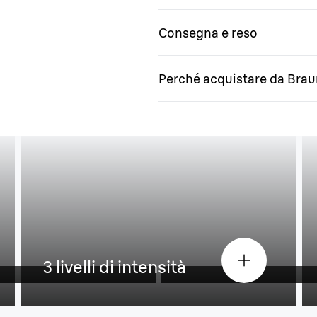
Consegna e reso
Perché acquistare da Bra
a
pt™)²
Potente e delica
3 livelli di intensità