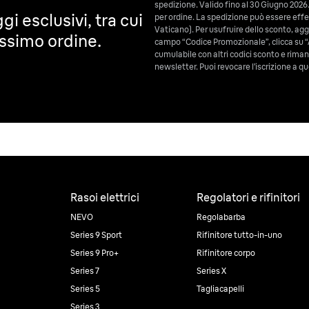
spedizione. Valido fino al 30 Giugno 2026.
gi esclusivi, tra cui
per ordine. La spedizione può essere effet
Vaticano). Per usufruire dello sconto, aggiu
ossimo ordine.
campo “Codice Promozionale”, clicca su “
cumulabile con altri codici sconto e riman
newsletter. Puoi revocare l’iscrizione a
Rasoi elettrici
Regolatori e rifinitori
NEVO
Regolabarba
Series 9 Sport
Rifinitore tutto-in-uno
Series 9 Pro+
Rifinitore corpo
Series 7
Series X
Series 5
Tagliacapelli
Series 3