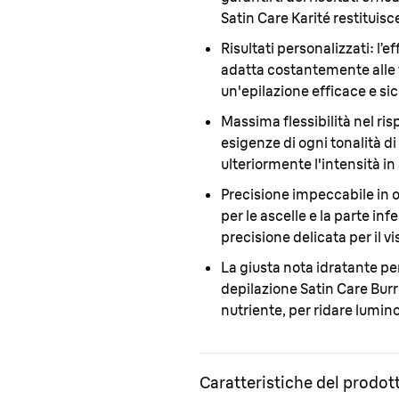
Satin Care Karité restituisc
Risultati personalizzat
i: l’
adatta costantemente alle t
un'epilazione efficace e sic
Massima flessibilità nel ris
esigenze di ogni tonalità di
ulteriormente l'intensità in 
Precisione impeccabile in o
per le ascelle e la parte i
precisione delicata per il vi
La giusta nota idratante p
depilazione Satin Care Burr
nutriente, per ridare lumino
Caratteristiche del prodot