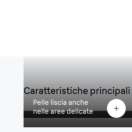
Caratteristiche principali
1 anno di pelle liscia¹
grazie all
tecnologia SkinPro (SensoAda
Pelle liscia anche
nelle aree delicate