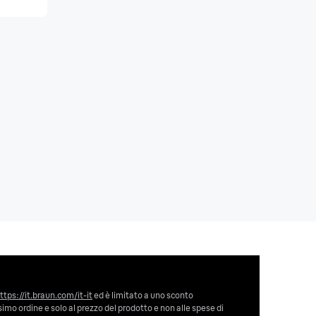
ttps://it.braun.com/it-it
ed è limitato a uno sconto
imo ordine e solo al prezzo del prodotto e non alle spese di