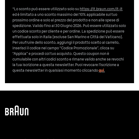
*Lo sconto può essere utilizzato solo su
https://it.braun.com/it-it
ed è limitato a uno sconto massimo del 10% applicabile sul tuo
prossimo ordine e solo al prezzo del prodotto e non alle spese di
spedizione. Valido fino al 30 Giugno 2026. Può essere utilizzato solo
un codice sconto per cliente e per ordine. La spedizione può essere
effettuata solo in Italia (escluse San Marino e Città del Vaticano).
Per usufruire dello sconto, aggiungi il prodotto scelto al carrello,
inserisci il codice nel campo “Codice Promozionale”, clicca su
“Applica” e procedi col tuo acquisto. Questo coupon non è
cumulabile con altri codici sconto e rimane valido anche se revochi
la tua iscrizione a questa newsletter. Puoi revocare l’iscrizione a
questa newsletter in qualsiasi momento cliccando
qui
.