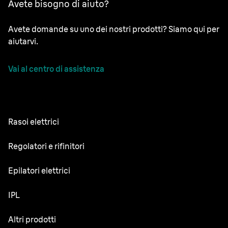
Avete bisogno di aiuto?
Avete domande su uno dei nostri prodotti? Siamo qui per
aiutarvi.
Vai al centro di assistenza
Rasoi elettrici
NEVO
Regolatori e rifinitori
Series 9 Sport
Regolabarba
Epilatori elettrici
Series 9 Pro+
Rifinitore tutto-in-uno
Silk·épil SkinSpa
IPL
Series 7
Rifinitore corpo
Silk·épil 9 Flex
Series 5
Skin i·expert
Altri prodotti
Series X
Silk·épil 9