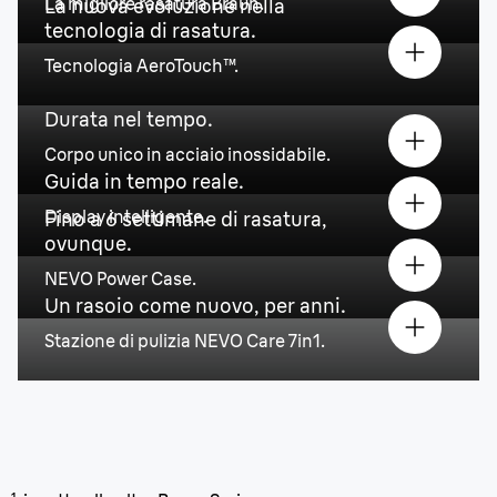
La migliore rasatura Braun.
La nuova evoluzione nella
tecnologia di rasatura.
Tecnologia AeroTouch™.
Durata nel tempo.
Corpo unico in acciaio inossidabile.
Guida in tempo reale.
Display intelligente.
Fino a 6 settimane di rasatura,
ovunque.
NEVO Power Case.
Un rasoio come nuovo, per anni.
Stazione di pulizia NEVO Care 7in1.