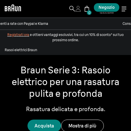
Negozio
0
Venduto da ESW
nti a rate con Paypal e Klarna
Conse
Registrati ora
e ottieni vantaggi esclusivi, tra cui un 10% di sconto* sul tuo
prossimo ordine.
Rasoi elettrici Braun
Braun Serie 3: Rasoio
elettrico per una rasatura
pulita e profonda
Rasatura delicata e profonda.
Acquista
Mostra di più