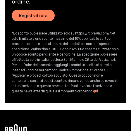
ordine.
Registrati ora
*Lo sconto può essere utilizzato solo su
https://it.braun.com/it-it
ed è limitato a uno sconto massimo del 10% applicabile sul tuo
prossimo ordine e solo al prezzo del prodotto e non alle spese di
spedizione. Valido fino al 30 Giugno 2026. Può essere utilizzato solo
un codice sconto per cliente e per ordine. La spedizione può essere
effettuata solo in Italia (escluse San Marino e Città del Vaticano).
Per usufruire dello sconto, aggiungi il prodotto scelto al carrello,
inserisci il codice nel campo “Codice Promozionale”, clicca su
“Applica” e procedi col tuo acquisto. Questo coupon non è
cumulabile con altri codici sconto e rimane valido anche se revochi
la tua iscrizione a questa newsletter. Puoi revocare l’iscrizione a
questa newsletter in qualsiasi momento cliccando
qui
.