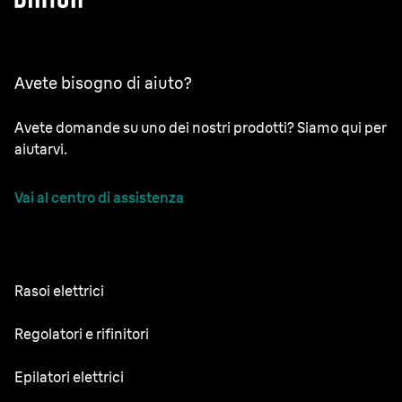
Avete bisogno di aiuto?
Avete domande su uno dei nostri prodotti? Siamo qui per
aiutarvi.
Vai al centro di assistenza
Rasoi elettrici
NEVO
Regolatori e rifinitori
Series 9 Sport
Regolabarba
Epilatori elettrici
Series 9 Pro+