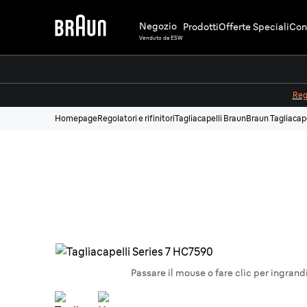
Negozio
Prodotti
Offerte Speciali
Cons
Venduto da ESW
Regi
Homepage
Regolatori e rifinitori
Tagliacapelli Braun
Braun Tagliacape
Passare il mouse o fare clic per ingrand