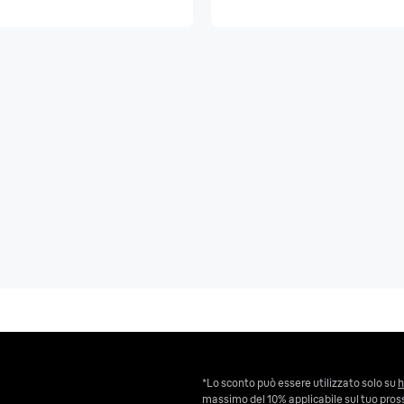
*Lo sconto può essere utilizzato solo su
h
massimo del 10% applicabile sul tuo pross