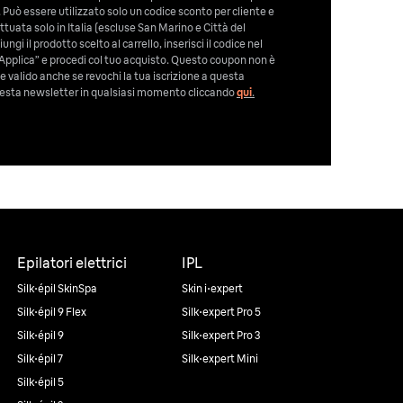
 Può essere utilizzato solo un codice sconto per cliente e
tuata solo in Italia (escluse San Marino e Città del
ngi il prodotto scelto al carrello, inserisci il codice nel
Applica” e procedi col tuo acquisto. Questo coupon non è
e valido anche se revochi la tua iscrizione a questa
 questa newsletter in qualsiasi momento cliccando
qui
.
Epilatori elettrici
IPL
Silk·épil SkinSpa
Skin i·expert
Silk·épil 9 Flex
Silk·expert Pro 5
Silk·épil 9
Silk·expert Pro 3
Silk·épil 7
Silk·expert Mini
Silk·épil 5