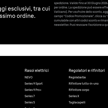
spedizione. Valido fino al 30 Giugno 2026.
gi esclusivi, tra cui
per ordine. La spedizione può essere effet
Vaticano). Per usufruire dello sconto, aggiu
ossimo ordine.
campo “Codice Promozionale”, clicca su “
cumulabile con altri codici sconto e riman
newsletter. Puoi revocare l’iscrizione a
Rasoi elettrici
Regolatori e rifinitori
NEVO
Regolabarba
Series 9 Sport
Rifinitore tutto-in-uno
Series 9 Pro+
Rifinitore corpo
Series 7
Series X
Series 5
Tagliacapelli