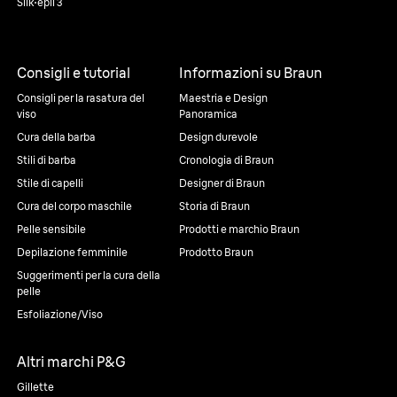
Silk·épil 3
Consigli e tutorial
Informazioni su Braun
Consigli per la rasatura del
Maestria e Design
viso
Panoramica
Cura della barba
Design durevole
Stili di barba
Cronologia di Braun
Stile di capelli
Designer di Braun
Cura del corpo maschile
Storia di Braun
Pelle sensibile
Prodotti e marchio Braun
Depilazione femminile
Prodotto Braun
Suggerimenti per la cura della
pelle
Esfoliazione/Viso
Altri marchi P&G
Gillette