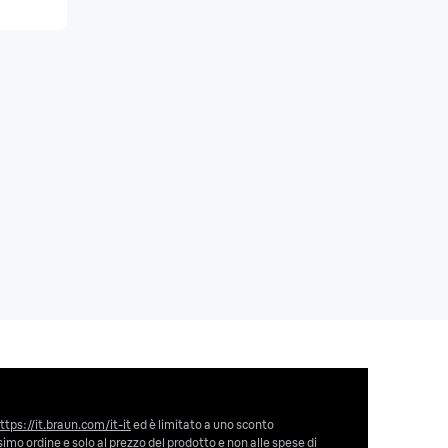
ttps://it.braun.com/it-it
ed è limitato a uno sconto
imo ordine e solo al prezzo del prodotto e non alle spese di