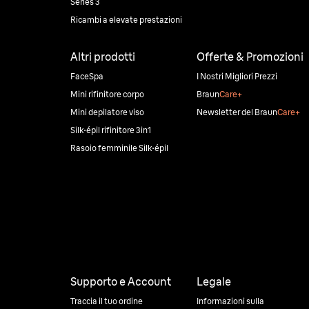
Series 3
Ricambi a elevate prestazioni
Altri prodotti
Offerte & Promozioni
FaceSpa
I Nostri Migliori Prezzi
Mini rifinitore corpo
Braun
Care+
Mini depilatore viso
Newsletter del Braun
Care+
Silk·épil rifinitore 3in1
Rasoio femminile Silk·épil
Supporto e Account
Legale
Traccia il tuo ordine
Informazioni sulla