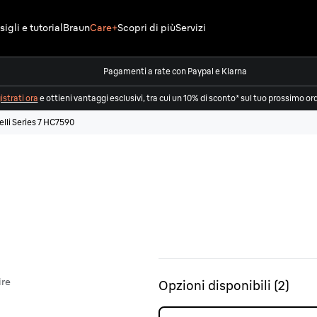
igli e tutorial
Braun
Care+
Scopri di più
Servizi
Pagamenti a rate con Paypal e Klarna
strati ora
e ottieni vantaggi esclusivi, tra cui un 10% di sconto* sul tuo prossimo or
lli Series 7 HC7590
ire
Opzioni disponibili
(
2
)