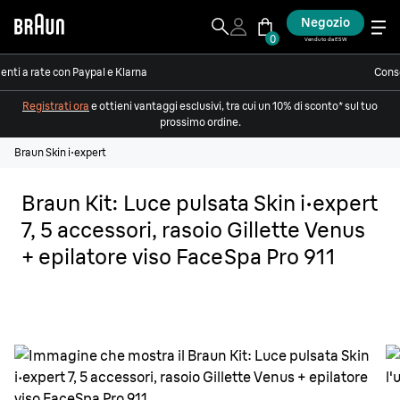
Negozio
0
Venduto da ESW
nti a rate con Paypal e Klarna
Conse
Registrati ora
e ottieni vantaggi esclusivi, tra cui un 10% di sconto* sul tuo
prossimo ordine.
Braun Skin i·expert
Braun Kit: Luce pulsata Skin i·expert
7, 5 accessori, rasoio Gillette Venus
+ epilatore viso FaceSpa Pro 911