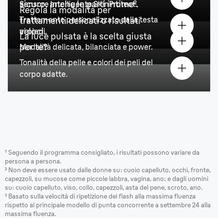
sicuro, anche le parti intime².
Sensore Intelligente SkinProtect.
Regola la modalità per
Trattamento personalizzato dalla testa
trattamenti delicati o risultati
veloci.
ai piedi.
La luce pulsata è la scelta giusta
per te?
Modalità delicata, bilanciata e power.
Tonalità della pelle e colori dei peli
del
corpo adatte
.
¹ Seguendo il programma consigliato, i risultati possono variare da
persona a persona.
² Non deve essere usato dalle donne su: cuoio capelluto, occhi, fronte,
capezzoli, su mucose come piccole labbra, vagina, ano; e dagli uomini
su: cuoio capelluto, viso, collo, capezzoli, asta del pene, scroto, ano.
³ Basato sulla velocità di ripetizione dei flash alla massima fluenza
rispetto al principale modello di punta concorrente a settembre 24 alla
massima fluenza.