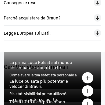
Consegna e reso
Perché acquistare da Braun?
Legge Europea sui Dati:
La prima Luce Pulsata al mondo
Caratteristiche principali
che impara e si adatta a te
Come avere la tua estetista personale a
casa.
La luce pulsata più potente⁶ e
veloce³ di Braun.
Risultati visibili dal primo utilizzo⁴.
La giusta potenza per te.
Tratta tutto il corpo in modo