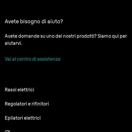
Avete bisogno di aiuto?
Avete domande su uno dei nostri prodotti? Siamo qui per
aiutarvi.
Vai al centro di assistenza
Rasoi elettrici
NEVO
Regolatori e rifinitori
Series 9 Sport
Regolabarba
Epilatori elettrici
Series 9 Pro+
Rifinitore tutto-in-uno
Silk·épil SkinSpa
IPL