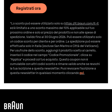
Registrati ora
*Lo sconto può essere utilizzato solo su
https://it.braun.com/it-it
ed è limitato a uno sconto massimo del 10% applicabile sul tuo
prossimo ordine e solo al prezzo del prodotto e non alle spese di
spedizione. Valido fino al 30 Giugno 2026. Può essere utilizzato solo
un codice sconto per cliente e per ordine. La spedizione può essere
effettuata solo in Italia (escluse San Marino e Città del Vaticano).
Per usufruire dello sconto, aggiungi il prodotto scelto al carrello,
inserisci il codice nel campo “Codice Promozionale”, clicca su
“Applica” e procedi col tuo acquisto. Questo coupon non è
cumulabile con altri codici sconto e rimane valido anche se revochi
la tua iscrizione a questa newsletter. Puoi revocare l’iscrizione a
questa newsletter in qualsiasi momento cliccando
qui
.