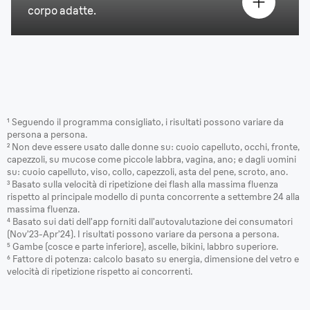
corpo adatte
.
¹ Seguendo il programma consigliato, i risultati possono variare da
persona a persona.
² Non deve essere usato dalle donne su: cuoio capelluto, occhi, fronte,
capezzoli, su mucose come piccole labbra, vagina, ano; e dagli uomini
su: cuoio capelluto, viso, collo, capezzoli, asta del pene, scroto, ano.
³ Basato sulla velocità di ripetizione dei flash alla massima fluenza
rispetto al principale modello di punta concorrente a settembre 24 alla
massima fluenza.
⁴ Basato sui dati dell’app forniti dall’autovalutazione dei consumatori
(Nov’23-Apr’24). I risultati possono variare da persona a persona.
⁵ Gambe (cosce e parte inferiore), ascelle, bikini, labbro superiore.
⁶ Fattore di potenza: calcolo basato su energia, dimensione del vetro e
velocità di ripetizione rispetto ai concorrenti.