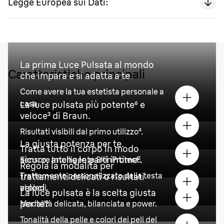
Legge Europea sui Dati:
La prima Luce Pulsata al mondo
Caratteristiche principali
che impara e si adatta a te
Come avere la tua estetista personale a
casa.
La luce pulsata più potente⁶ e
veloce³ di Braun.
Risultati visibili dal primo utilizzo⁴.
La giusta potenza per te.
Tratta tutto il corpo in modo
sicuro, anche le parti intime².
Sensore Intelligente SkinProtect.
Regola la modalità per
Trattamento personalizzato dalla testa
trattamenti delicati o risultati
veloci.
ai piedi.
La luce pulsata è la scelta giusta
per te?
Modalità delicata, bilanciata e power.
Tonalità della pelle e colori dei peli
del