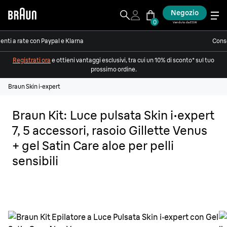
Negozio
0
Venduto da ESW
nti a rate con Paypal e Klarna
Conse
Registrati ora
e ottieni vantaggi esclusivi, tra cui un 10% di sconto* sul tuo
prossimo ordine.
Braun Skin i·expert
Braun Kit: Luce pulsata Skin i·expert
7, 5 accessori, rasoio Gillette Venus
+ gel Satin Care aloe per pelli
sensibili