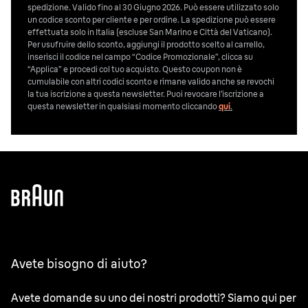
spedizione. Valido fino al 30 Giugno 2026. Può essere utilizzato solo
un codice sconto per cliente e per ordine. La spedizione può essere
effettuata solo in Italia (escluse San Marino e Città del Vaticano).
Per usufruire dello sconto, aggiungi il prodotto scelto al carrello,
inserisci il codice nel campo “Codice Promozionale”, clicca su
“Applica” e procedi col tuo acquisto. Questo coupon non è
cumulabile con altri codici sconto e rimane valido anche se revochi
la tua iscrizione a questa newsletter. Puoi revocare l’iscrizione a
questa newsletter in qualsiasi momento cliccando
qui
.
Avete bisogno di aiuto?
Avete domande su uno dei nostri prodotti? Siamo qui per