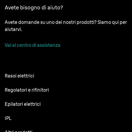
Avete bisogno di aiuto?
Avete domande su uno dei nostri prodotti? Siamo qui per
aiutarvi.
Vai al centro di assistenza
Rasoi elettrici
NEVO
Regolatori e rifinitori
Series 9 Sport
Regolabarba
Epilatori elettrici
Series 9 Pro+
Rifinitore tutto-in-uno
Silk·épil SkinSpa
IPL
Series 7
Rifinitore corpo
Silk·épil 9 Flex
Series 5
Skin i·expert