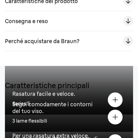
Caratteristiche del prodotto
Consegna e reso
Perché acquistare da Braun?
Caratteristiche principali
Rasatura facile e veloce.
Series 5
Segui comodamente i contorni
del tuo viso.
3 lame flessibili
Per una rasatura extra veloce.