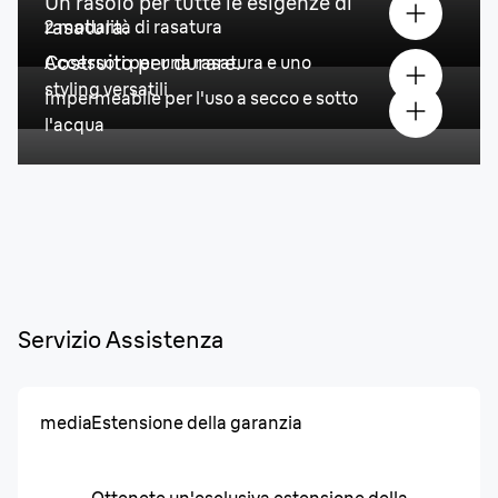
Un rasoio per tutte le esigenze di
rasatura.
2 modalità di rasatura
Costruito per durare.
Accessori per una rasatura e uno
styling versatili
Impermeabile per l'uso a secco e sotto
l'acqua
Servizio Assistenza
media
Estensione della garanzia