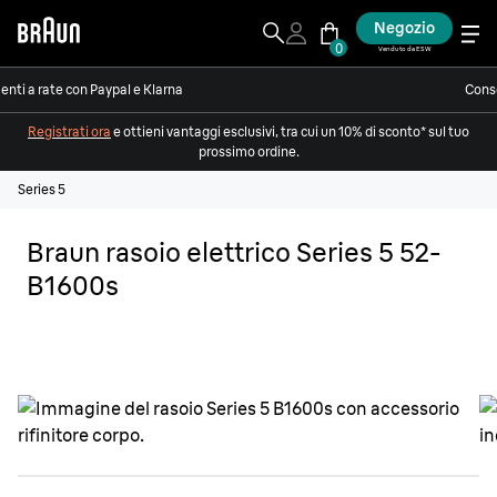
Negozio
0
Venduto da ESW
nti a rate con Paypal e Klarna
Conse
Registrati ora
e ottieni vantaggi esclusivi, tra cui un 10% di sconto* sul tuo
prossimo ordine.
Series 5
Braun rasoio elettrico Series 5 52-
B1600s