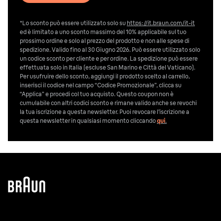
*Lo sconto può essere utilizzato solo su
https://it.braun.com/it-it
ed è limitato a uno sconto massimo del 10% applicabile sul tuo
prossimo ordine e solo al prezzo del prodotto e non alle spese di
spedizione. Valido fino al 30 Giugno 2026. Può essere utilizzato solo
un codice sconto per cliente e per ordine. La spedizione può essere
effettuata solo in Italia (escluse San Marino e Città del Vaticano).
Per usufruire dello sconto, aggiungi il prodotto scelto al carrello,
inserisci il codice nel campo “Codice Promozionale”, clicca su
“Applica” e procedi col tuo acquisto. Questo coupon non è
cumulabile con altri codici sconto e rimane valido anche se revochi
la tua iscrizione a questa newsletter. Puoi revocare l’iscrizione a
questa newsletter in qualsiasi momento cliccando
qui
.