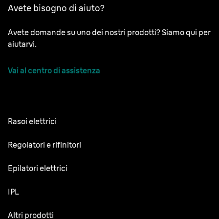
Avete bisogno di aiuto?
Avete domande su uno dei nostri prodotti? Siamo qui per
aiutarvi.
Vai al centro di assistenza
Rasoi elettrici
NEVO
Regolatori e rifinitori
Series 9 Sport
Regolabarba
Epilatori elettrici
Series 9 Pro+
Rifinitore tutto-in-uno
Silk·épil SkinSpa
IPL
Series 7
Rifinitore corpo
Silk·épil 9 Flex
Series 5
Skin i·expert
Altri prodotti
Series X