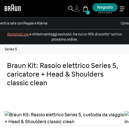
Negozio
0
Venduto da ESW
nti a rate con Paypal e Klarna
Conse
Registrati ora
e ottieni vantaggi esclusivi, tra cui un 10% di sconto* sul tuo
prossimo ordine.
Series 5
Braun Kit: Rasoio elettrico Series 5,
caricatore + Head & Shoulders
classic clean