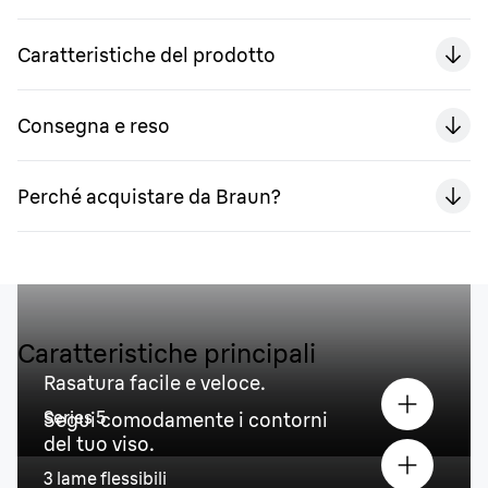
Caratteristiche del prodotto
Consegna e reso
Perché acquistare da Braun?
Caratteristiche principali
Rasatura facile e veloce.
Series 5
Segui comodamente i contorni
del tuo viso.
3 lame flessibili