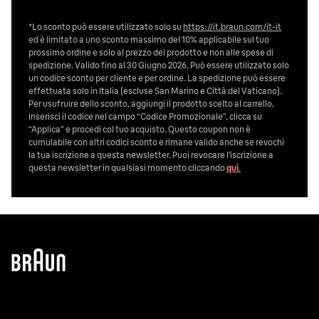
*Lo sconto può essere utilizzato solo su
https://it.braun.com/it-it
ed è limitato a uno sconto massimo del 10% applicabile sul tuo
prossimo ordine e solo al prezzo del prodotto e non alle spese di
spedizione. Valido fino al 30 Giugno 2026. Può essere utilizzato solo
un codice sconto per cliente e per ordine. La spedizione può essere
effettuata solo in Italia (escluse San Marino e Città del Vaticano).
Per usufruire dello sconto, aggiungi il prodotto scelto al carrello,
inserisci il codice nel campo “Codice Promozionale”, clicca su
“Applica” e procedi col tuo acquisto. Questo coupon non è
cumulabile con altri codici sconto e rimane valido anche se revochi
la tua iscrizione a questa newsletter. Puoi revocare l’iscrizione a
questa newsletter in qualsiasi momento cliccando
qui
.