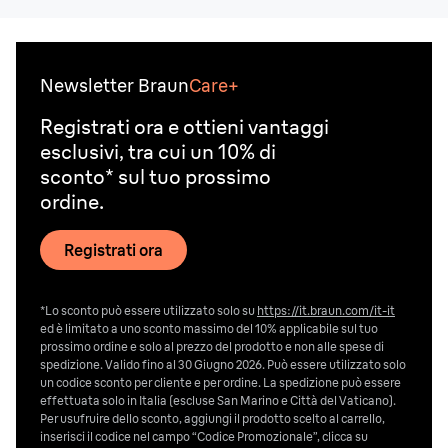
Newsletter Braun
Care+
Registrati ora e ottieni vantaggi
esclusivi, tra cui un 10% di
sconto* sul tuo prossimo
ordine.
Registrati ora
*Lo sconto può essere utilizzato solo su
https://it.braun.com/it-it
ed è limitato a uno sconto massimo del 10% applicabile sul tuo
prossimo ordine e solo al prezzo del prodotto e non alle spese di
spedizione. Valido fino al 30 Giugno 2026. Può essere utilizzato solo
un codice sconto per cliente e per ordine. La spedizione può essere
effettuata solo in Italia (escluse San Marino e Città del Vaticano).
Per usufruire dello sconto, aggiungi il prodotto scelto al carrello,
inserisci il codice nel campo “Codice Promozionale”, clicca su