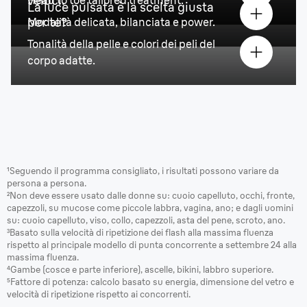
veloci.
Head to toe tailored treatment.
La luce pulsata è la scelta giusta
per te?
Modalità delicata, bilanciata e power.
Tonalità della pelle e colori dei peli
del
corpo adatte
.
¹Seguendo il programma consigliato, i risultati possono variare da
persona a persona.
²Non deve essere usato dalle donne su: cuoio capelluto, occhi, fronte,
capezzoli, su mucose come piccole labbra, vagina, ano; e dagli uomini
su: cuoio capelluto, viso, collo, capezzoli, asta del pene, scroto, ano.
³Basato sulla velocità di ripetizione dei flash alla massima fluenza
rispetto al principale modello di punta concorrente a settembre 24 alla
massima fluenza.
⁴Gambe (cosce e parte inferiore), ascelle, bikini, labbro superiore.
⁵
Fattore di potenza: calcolo basato su energia, dimensione del vetro e
velocità di ripetizione rispetto ai concorrenti.