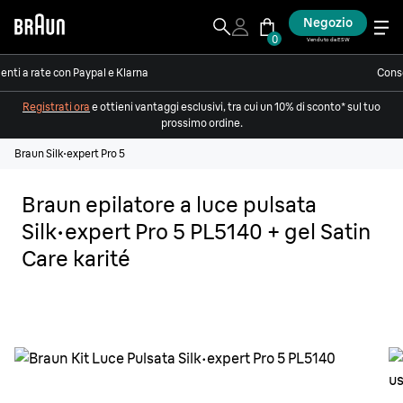
Negozio
0
Venduto da ESW
nti a rate con Paypal e Klarna
Conse
Registrati ora
e ottieni vantaggi esclusivi, tra cui un 10% di sconto* sul tuo
prossimo ordine.
Braun Silk·expert Pro 5
Braun epilatore a luce pulsata
Silk·expert Pro 5 PL5140 + gel Satin
Care karité