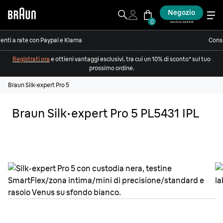
Negozio
0
Venduto da ESW
nti a rate con Paypal e Klarna
Conse
Registrati ora
e ottieni vantaggi esclusivi, tra cui un 10% di sconto* sul tuo
prossimo ordine.
Braun Silk·expert Pro 5
Braun Silk·expert Pro 5 PL5431 IPL