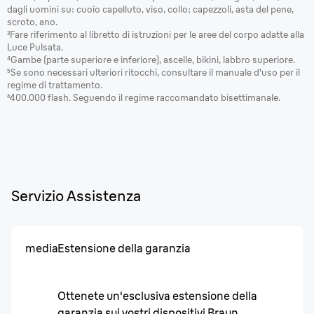
dagli uomini su: cuoio capelluto, viso, collo; capezzoli, asta del pene,
scroto, ano.
³Fare riferimento al libretto di istruzioni per le aree del corpo adatte alla
Luce Pulsata.
⁴Gambe (parte superiore e inferiore), ascelle, bikini, labbro superiore.
⁵Se sono necessari ulteriori ritocchi, consultare il manuale d'uso per il
regime di trattamento.
⁶400.000 flash. Seguendo il regime raccomandato bisettimanale.
Servizio Assistenza
media
Estensione della garanzia
Ottenete un'esclusiva estensione della
garanzia sui vostri dispositivi Braun.