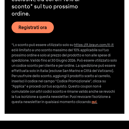
sconto* sul tuo prossimo
ordine.
Registrati ora
*Lo sconto può essere utilizzato solo su
https://it.braun.com/it-it
ed è limitato a uno sconto massimo del 10% applicabile sul tuo
prossimo ordine e solo al prezzo del prodotto e non alle spese di
spedizione. Valido fino al 30 Giugno 2026. Può essere utilizzato solo
un codice sconto per cliente e per ordine. La spedizione può essere
effettuata solo in Italia (escluse San Marino e Città del Vaticano).
Per usufruire dello sconto, aggiungi il prodotto scelto al carrello,
inserisci il codice nel campo “Codice Promozionale”, clicca su
“Applica” e procedi col tuo acquisto. Questo coupon non è
cumulabile con altri codici sconto e rimane valido anche se revochi
la tua iscrizione a questa newsletter. Puoi revocare l’iscrizione a
questa newsletter in qualsiasi momento cliccando
qui
.