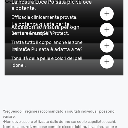
Caratteristiche principali
La nostra Luce Pulsata più veloce
e potente.
Efficacia clinicamente provata.
La potenza giusta per te.
Accessori su misura per ogni
parte del corpo.³
Sensore Smart SkinProtect.
Tratta tutto il corpo, anche le zone
La Luce Pulsata è adatta a te?
intime².
Tonalità della pelle e colori dei peli
idonei.
¹Seguendo il regime raccomandato, i risultati individuali possono
variare.
²Non deve essere utilizzato dalle donne su: cuoio capelluto, occhi,
fronte, capezzoli, mucose come le piccole labbra, la vagina, l'ano; e