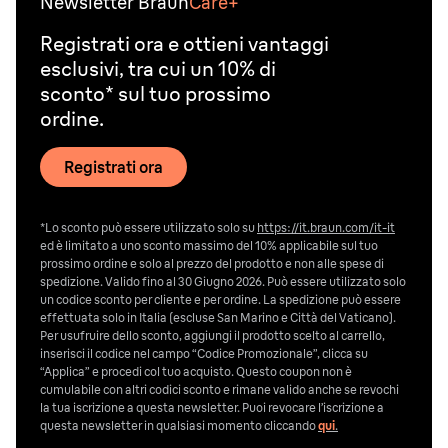
Newsletter Braun
Care+
Registrati ora e ottieni vantaggi
esclusivi, tra cui un 10% di
sconto* sul tuo prossimo
ordine.
Registrati ora
*Lo sconto può essere utilizzato solo su
https://it.braun.com/it-it
ed è limitato a uno sconto massimo del 10% applicabile sul tuo
prossimo ordine e solo al prezzo del prodotto e non alle spese di
spedizione. Valido fino al 30 Giugno 2026. Può essere utilizzato solo
un codice sconto per cliente e per ordine. La spedizione può essere
effettuata solo in Italia (escluse San Marino e Città del Vaticano).
Per usufruire dello sconto, aggiungi il prodotto scelto al carrello,
inserisci il codice nel campo “Codice Promozionale”, clicca su
“Applica” e procedi col tuo acquisto. Questo coupon non è
cumulabile con altri codici sconto e rimane valido anche se revochi
la tua iscrizione a questa newsletter. Puoi revocare l’iscrizione a
questa newsletter in qualsiasi momento cliccando
qui
.