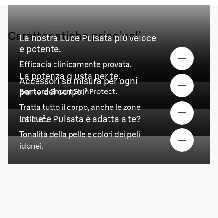
Caratteristiche principali
La nostra Luce Pulsata più veloce
e potente.
Efficacia clinicamente provata.
La potenza giusta per te.
Accessori su misura per ogni
parte del corpo.³
Sensore Smart SkinProtect.
Tratta tutto il corpo, anche le zone
La Luce Pulsata è adatta a te?
intime².
Tonalità della pelle e colori dei peli
idonei.