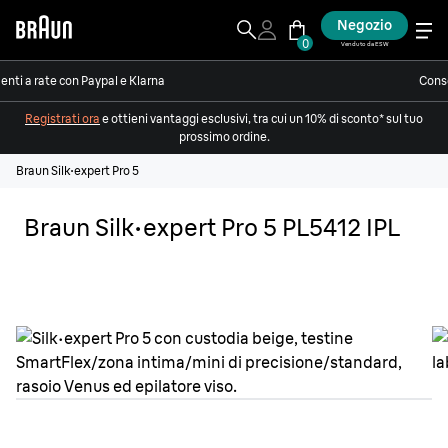
Negozio
0
Venduto da ESW
nti a rate con Paypal e Klarna
Conse
Registrati ora
e ottieni vantaggi esclusivi, tra cui un 10% di sconto* sul tuo
prossimo ordine.
Braun Silk·expert Pro 5
Braun Silk·expert Pro 5 PL5412 IPL