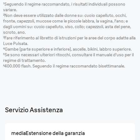
¹Seguendo il regime raccomandato, i risultati individuali possono
variare.
²Non deve essere utilizzato dalle donne su: cuoio capelluto, occhi,
fronte, capezzoli, mucose come le piccole labbra, la vagina, l'ano; e
dagli uomini su: cuoio capelluto, viso, collo; capezzoli, asta del pene,
scroto, ano.
³Fare riferimento al libretto di istruzioni per le aree del corpo adatte alla
Luce Pulsata.
⁴Gambe (parte superiore e inferiore), ascelle, bikini, labbro superiore.
⁵Se sono necessari ulteriori ritocchi, consultare il manuale d'uso per il
regime di trattamento.
⁶400.000 flash. Seguendo il regime raccomandato bisettimanale.
Servizio Assistenza
media
Estensione della garanzia