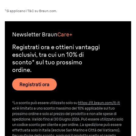
¹ Si applicano i T&C su Braun.com.
Newsletter Braun
Care+
Registrati ora e ottieni vantaggi
esclusivi, tra cui un 10% di
sconto* sul tuo prossimo
ordine.
Registrati ora
*Lo sconto può essere utilizzato solo su
https://it.braun.com/it-it
ed è limitato a uno sconto massimo del 10% applicabile sul tuo
prossimo ordine e solo al prezzo del prodotto e non alle spese di
spedizione. Valido fino al 30 Giugno 2026. Può essere utilizzato solo
un codice sconto per cliente e per ordine. La spedizione può essere
effettuata solo in Italia (escluse San Marino e Città del Vaticano).
Per usufruire dello sconto, aggiungi il prodotto scelto al carrello,