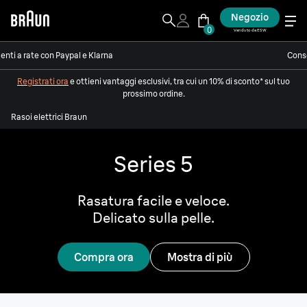
Negozio
0
Venduto da ESW
nti a rate con Paypal e Klarna
Conse
Registrati ora
e ottieni vantaggi esclusivi, tra cui un 10% di sconto* sul tuo
prossimo ordine.
Rasoi elettrici Braun
Series 5
Rasatura facile e veloce.
Delicato sulla pelle.
Compra ora
Mostra di più