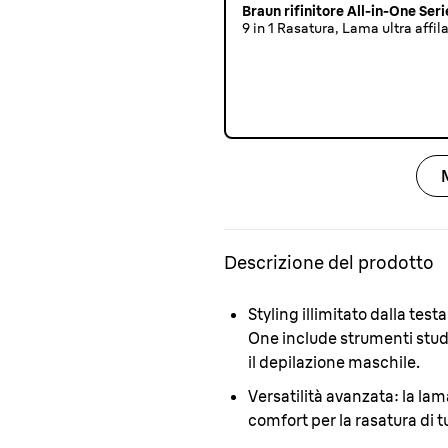
Braun rifinitore All-in-One Ser
9 in 1 Rasatura, Lama ultra affil
Descrizione del prodotto
Styling illimitato dalla testa
One include strumenti studiat
il depilazione maschile.
Versatilità avanzata:
la lama
comfort per la rasatura di tu