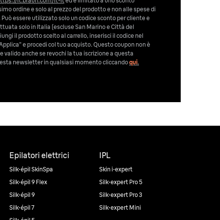
ttps://it.braun.com/it-it
ed è limitato a uno sconto
imo ordine e solo al prezzo del prodotto e non alle spese di
 Può essere utilizzato solo un codice sconto per cliente e
tuata solo in Italia (escluse San Marino e Città del
ngi il prodotto scelto al carrello, inserisci il codice nel
Applica” e procedi col tuo acquisto. Questo coupon non è
e valido anche se revochi la tua iscrizione a questa
 questa newsletter in qualsiasi momento cliccando
qui
.
Epilatori elettrici
IPL
Silk·épil SkinSpa
Skin i·expert
Silk·épil 9 Flex
Silk·expert Pro 5
Silk·épil 9
Silk·expert Pro 3
Silk·épil 7
Silk·expert Mini