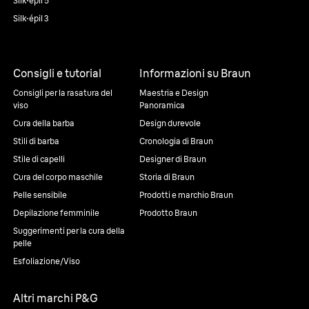
Silk·épil 5
Silk·épil 3
Consigli e tutorial
Informazioni su Braun
Consigli per la rasatura del
Maestria e Design
viso
Panoramica
Cura della barba
Design durevole
Stili di barba
Cronologia di Braun
Stile di capelli
Designer di Braun
Cura del corpo maschile
Storia di Braun
Pelle sensibile
Prodotti e marchio Braun
Depilazione femminile
Prodotto Braun
Suggerimenti per la cura della
pelle
Esfoliazione/Viso
Altri marchi P&G