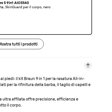
ies 5 9in1 AIO5540
ata, SkinGuard per il corpo, nero
Mostra tutti i prodotti
 ai piedi:
il kit Braun 9 in 1 per la rasatura All-in-
i per la rifinitura della barba, il taglio di capelli e
 ultra affilata offre precisione, efficienza e
tto il corpo.