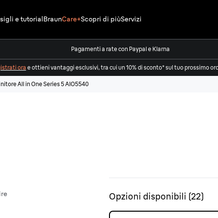
igli e tutorial
Braun
Care+
Scopri di più
Servizi
Pagamenti a rate con Paypal e Klarna
strati ora
e ottieni vantaggi esclusivi, tra cui un 10% di sconto* sul tuo prossimo or
initore All in One Series 5 AIO5540
ire
Opzioni disponibili
(
22
)