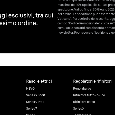
*Lo sconto può essere utilizzato solo su
h
massimo del 10% applicabile sul tuo pross
spedizione. Valido fino al 30 Giugno 2026.
gi esclusivi, tra cui
per ordine. La spedizione può essere effet
Vaticano). Per usufruire dello sconto, aggiu
ossimo ordine.
campo “Codice Promozionale”, clicca su “
cumulabile con altri codici sconto e riman
newsletter. Puoi revocare l’iscrizione a
Rasoi elettrici
Regolatori e rifinitori
NEVO
Regolabarba
Series 9 Sport
Rifinitore tutto-in-uno
Series 9 Pro+
Rifinitore corpo
Series 7
Series X