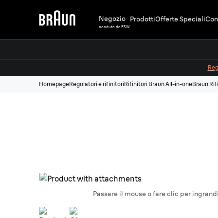
Negozio
Prodotti
Offerte Speciali
Cons
Venduto da ESW
Regi
Homepage
Regolatori e rifinitori
Rifinitori Braun All-in-one
Braun Rif
Passare il mouse o fare clic per ingrand