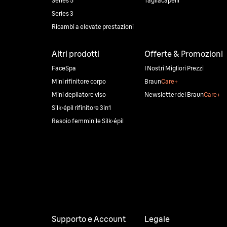
Series 5
Tagliacapelli
Series 3
Ricambi a elevate prestazioni
Altri prodotti
Offerte & Promozioni
FaceSpa
I Nostri Migliori Prezzi
Mini rifinitore corpo
Braun
Care+
Mini depilatore viso
Newsletter del Braun
Care+
Silk·épil rifinitore 3in1
Rasoio femminile Silk·épil
Supporto e Account
Legale