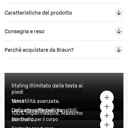
Caratteristiche del prodotto
Consegna e reso
Perché acquistare da Braun?
Styling illimitato dalla testa ai
Caratteristiche principali
piedi
Versatilità avanzata.
13 in 1
Delicato sulle pelli sensibili.
Lama ultra affilata a vita
100% impermeabile. Massimo
controllo.
SkinGuard per il corpo