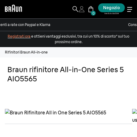
Negozio
0
Venduto da ESW
nti a rate con Paypal e Klarna
Conse
Registrati ora
e ottieni vantaggi esclusivi, tra cui un 10% di sconto* sul tuo
prossimo ordine.
Rifinitori Braun All-in-one
Braun rifinitore All-in-One Series 5
AIO5565