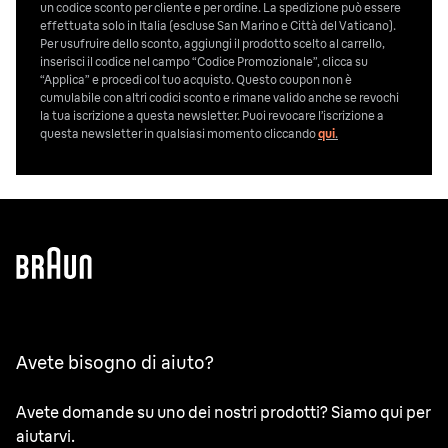
un codice sconto per cliente e per ordine. La spedizione può essere
effettuata solo in Italia (escluse San Marino e Città del Vaticano).
Per usufruire dello sconto, aggiungi il prodotto scelto al carrello,
inserisci il codice nel campo “Codice Promozionale”, clicca su
“Applica” e procedi col tuo acquisto. Questo coupon non è
cumulabile con altri codici sconto e rimane valido anche se revochi
la tua iscrizione a questa newsletter. Puoi revocare l’iscrizione a
questa newsletter in qualsiasi momento cliccando
qui
.
Avete bisogno di aiuto?
Avete domande su uno dei nostri prodotti? Siamo qui per
aiutarvi.