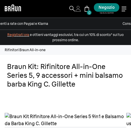
Negozio
0
Venduto da ESW
nti a rate con Paypal e Klarna
Conse
Registrati ora
e ottieni vantaggi esclusivi, tra cui un 10% di sconto* sul tuo
prossimo ordine.
Rifinitori Braun All-in-one
Braun Kit: Rifinitore All-in-One
Series 5, 9 accessori + mini balsamo
barba King C. Gillette