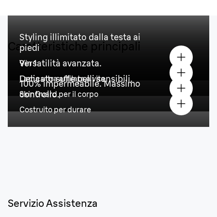
Styling illimitato dalla testa ai
Caratteristiche principali
piedi
Versatilità avanzata.
9 in 1
Delicato sulle pelli sensibili.
Lama ultra affilata a vita
100% impermeabile. Massimo
controllo.
SkinGuard per il corpo
Costruito per durare
Servizio Assistenza