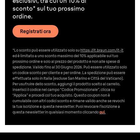
esclusivi, tra cui un 10% di
sconto* sul tuo prossimo
ordine.
Registrati ora
*Lo sconto può essere utilizzato solo su
https://it.braun.com/it-it
ed è limitato a uno sconto massimo del 10% applicabile sul tuo
prossimo ordine e solo al prezzo del prodotto e non alle spese di
spedizione. Valido fino al 30 Giugno 2026. Può essere utilizzato solo
un codice sconto per cliente e per ordine. La spedizione può essere
effettuata solo in Italia (escluse San Marino e Città del Vaticano).
Per usufruire dello sconto, aggiungi il prodotto scelto al carrello,
inserisci il codice nel campo “Codice Promozionale”, clicca su
“Applica” e procedi col tuo acquisto. Questo coupon non è
cumulabile con altri codici sconto e rimane valido anche se revochi
la tua iscrizione a questa newsletter. Puoi revocare l’iscrizione a
questa newsletter in qualsiasi momento cliccando
qui
.