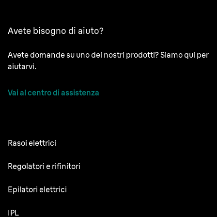
Avete bisogno di aiuto?
Avete domande su uno dei nostri prodotti? Siamo qui per
aiutarvi.
Vai al centro di assistenza
Rasoi elettrici
NEVO
Regolatori e rifinitori
Series 9 Sport
Regolabarba
Epilatori elettrici
Series 9 Pro+
Rifinitore tutto-in-uno
Silk·épil SkinSpa
IPL
Series 7