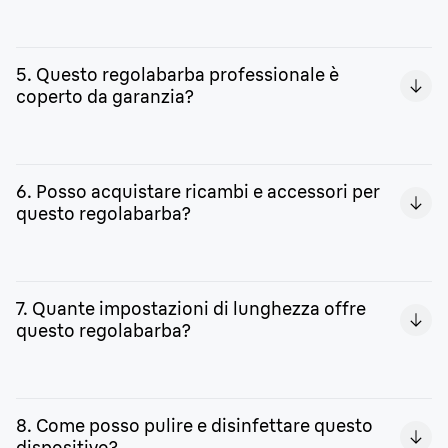
Questo regolabarba professionale è pensato per essere
usato sul viso. Per la
cura della barba e del corpo
, scegli
5. Questo regolabarba professionale è
uno dei dispositivi dedicati acquistabili sul nostro sito.
coperto da garanzia?
Registrando il prodotto sul nostro sito, potrai ottenere
un’estensione di garanzia fino a 5 anni.
6. Posso acquistare ricambi e accessori per
questo regolabarba?
Tutte le parti di ricambio e gli accessori sono disponibili
per l’acquisto sul nostro sito.
7. Quante impostazioni di lunghezza offre
questo regolabarba?
Le impostazioni di lunghezza disponibili sono 40, con un
intervallo di 0,5 mm fra una e l’altra.
8. Come posso pulire e disinfettare questo
dispositivo?