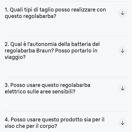
1. Quali tipi di taglio posso realizzare con
questo regolabarba?
Puoi tagliare, accorciare, rifinire, sfumare e curare i
dettagli della tua barba in base alle tue necessità.
2. Qual è l’autonomia della batteria del
regolabarba Braun? Posso portarlo in
viaggio?
La batteria Li-Ion ha una durata di 100 minuti con una
ricarica completa. La custodia in dotazione è utile per
3. Posso usare questo regolabarba
portare il tuo regolabarba ovunque tu voglia.
elettrico sulle aree sensibili?
Sì. Le lame sono tanto affiliate quanto sicure e
progettate per rispettare anche le pelli più sensibili.
4. Posso usare questo prodotto sia per il
viso che per il corpo?