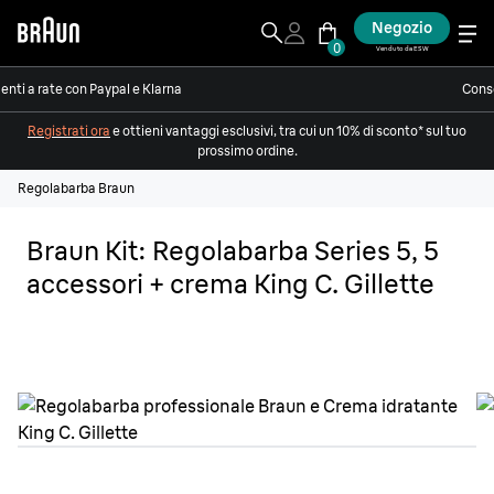
Negozio
0
Venduto da ESW
nti a rate con Paypal e Klarna
Conse
Registrati ora
e ottieni vantaggi esclusivi, tra cui un 10% di sconto* sul tuo
prossimo ordine.
Regolabarba Braun
Braun Kit: Regolabarba Series 5, 5
accessori + crema King C. Gillette