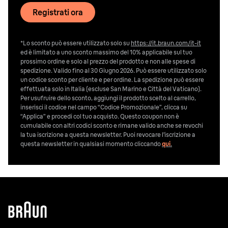
Registrati ora
*Lo sconto può essere utilizzato solo su
https://it.braun.com/it-it
ed è limitato a uno sconto massimo del 10% applicabile sul tuo
prossimo ordine e solo al prezzo del prodotto e non alle spese di
spedizione. Valido fino al 30 Giugno 2026. Può essere utilizzato solo
un codice sconto per cliente e per ordine. La spedizione può essere
effettuata solo in Italia (escluse San Marino e Città del Vaticano).
Per usufruire dello sconto, aggiungi il prodotto scelto al carrello,
inserisci il codice nel campo “Codice Promozionale”, clicca su
“Applica” e procedi col tuo acquisto. Questo coupon non è
cumulabile con altri codici sconto e rimane valido anche se revochi
la tua iscrizione a questa newsletter. Puoi revocare l’iscrizione a
questa newsletter in qualsiasi momento cliccando
qui
.