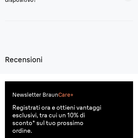
Per pulire il dispositivo, inizia sciacquandolo sotto
l’acqua corrente per eliminare la maggior parte dei
residui di peli e pelle. Rimuovi la testina ed elimina con
cura eventuali residui aiutandoti con la spazzolina
specifica.
Recensioni
Newsletter Braun
Care+
Registrati ora e ottieni vantaggi
esclusivi, tra cui un 10% di
sconto* sul tuo prossimo
ordine.