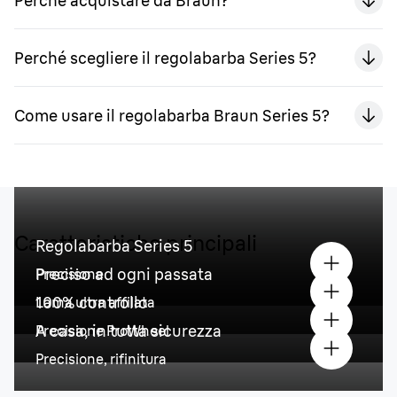
Perché acquistare da Braun?
Perché scegliere il regolabarba Series 5?
Come usare il regolabarba Braun Series 5?
Caratteristiche principali
Regolabarba Series 5
Preciso ad ogni passata
Precisione
100% controllo
Lama ultra affilata
A casa, in tutta sicurezza
Precisione ProWheel
Precisione, rifinitura