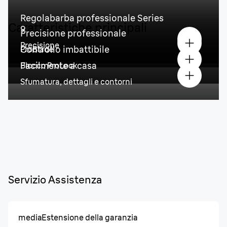
Regolabarba professionale Series
Caratteristiche principali
9
Precisione professionale
Precisione
Controllo imbattibile
ProBlade
Facilmente a casa
Blocco ProLock
Sfumatura, dettagli e contorni
Servizio Assistenza
media
Estensione della garanzia