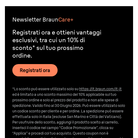
Newsletter Braun
Care+
Registrati ora e ottieni vantaggi
esclusivi, tra cui un 10% di
sconto* sul tuo prossimo
ordine.
Registrati ora
*Lo sconto può essere utilizzato solo su
https://it.braun.com/it-it
ed è limitato a uno sconto massimo del 10% applicabile sul tuo
prossimo ordine e solo al prezzo del prodotto e non alle spese di
spedizione. Valido fino al 30 Giugno 2026. Può essere utilizzato solo
un codice sconto per cliente e per ordine. La spedizione può essere
effettuata solo in Italia (escluse San Marino e Città del Vaticano).
Per usufruire dello sconto, aggiungi il prodotto scelto al carrello,
inserisci il codice nel campo “Codice Promozionale”, clicca su
“Applica” e procedi col tuo acquisto. Questo coupon non è