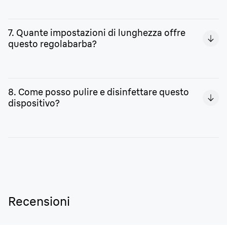
Braun propone ricambi e accessori dedicati a questo
dispositivo, acquistabili direttamente sul nostro sito.
7. Quante impostazioni di lunghezza offre
questo regolabarba?
Le misure disponibili sono 40, selezionabili con intervalli
da 0,5 mm fra una e l’altra. Blocca la misura per evitare
8. Come posso pulire e disinfettare questo
errori grazie al pulsante di precisione.
dispositivo?
Puoi pulire il dispositivo, sciacqualo sotto l’acqua
corrente. Migliora il livello di pulizia eliminando i residui
di peli e pelle più ostinati con la spazzolina apposita.
Recensioni