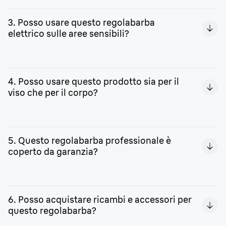
La batteria Li-Ion offre un’autonomia a ricarica completa
di 180 minuti. La custodia rigida è ideale per portare il
3. Posso usare questo regolabarba
regolabarba con te durante i tuoi viaggi.
elettrico sulle aree sensibili?
Sì. Le lame ProBlade sono tanto performanti e precise
nel taglio quanto delicate sulle pelli sensibili.
4. Posso usare questo prodotto sia per il
viso che per il corpo?
Il dispositivo è progettato e realizzato per il viso. Dai
un’occhiata ai prodotti per la
cura della barba e del corpo
5. Questo regolabarba professionale è
disponibili sul nostro sito.
coperto da garanzia?
Con l’estensione disponibile registrando il tuo prodotto
sul nostro sito, puoi ottenere fino a 5 anni di garanzia.
6. Posso acquistare ricambi e accessori per
questo regolabarba?