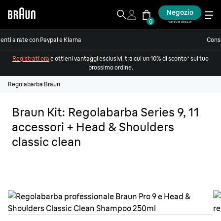
Negozio
0
Venduto da ESW
nti a rate con Paypal e Klarna
Conse
Registrati ora
e ottieni vantaggi esclusivi, tra cui un 10% di sconto* sul tuo
prossimo ordine.
Regolabarba Braun
Braun Kit: Regolabarba Series 9, 11
accessori + Head & Shoulders
classic clean