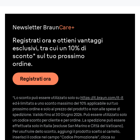
Newsletter Braun
Care+
Registrati ora e ottieni vantaggi
esclusivi, tra cui un 10% di
sconto* sul tuo prossimo
ordine.
Registrati ora
*Lo sconto può essere utilizzato solo su
https://it.braun.com/it-it
ed è limitato a uno sconto massimo del 10% applicabile sul tuo
prossimo ordine e solo al prezzo del prodotto e non alle spese di
spedizione. Valido fino al 30 Giugno 2026. Può essere utilizzato solo
un codice sconto per cliente e per ordine. La spedizione può essere
effettuata solo in Italia (escluse San Marino e Città del Vaticano).
Per usufruire dello sconto, aggiungi il prodotto scelto al carrello,
inserisci il codice nel campo “Codice Promozionale”, clicca su