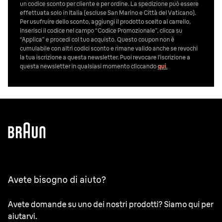
un codice sconto per cliente e per ordine. La spedizione può essere
effettuata solo in Italia (escluse San Marino e Città del Vaticano).
Per usufruire dello sconto, aggiungi il prodotto scelto al carrello,
inserisci il codice nel campo “Codice Promozionale”, clicca su
“Applica” e procedi col tuo acquisto. Questo coupon non è
cumulabile con altri codici sconto e rimane valido anche se revochi
la tua iscrizione a questa newsletter. Puoi revocare l’iscrizione a
questa newsletter in qualsiasi momento cliccando
qui
.
Avete bisogno di aiuto?
Avete domande su uno dei nostri prodotti? Siamo qui per
aiutarvi.