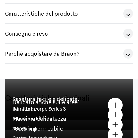
Caratteristiche del prodotto
Consegna e reso
Perché acquistare da Braun?
Caratteristiche principali
Rasatura facile e delicata.
Delicato anche sulle aree
sensibili.
Rifinitore corpo Series 3
Massima delicatezza.
Rifinitura delicata
100% impermeabile
SkinGuard