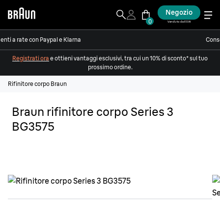
Negozio
0
Venduto da ESW
nti a rate con Paypal e Klarna
Conse
Registrati ora
e ottieni vantaggi esclusivi, tra cui un 10% di sconto* sul tuo
prossimo ordine.
Rifinitore corpo Braun
Braun rifinitore corpo Series 3
BG3575