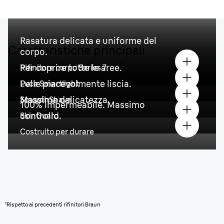
Rasatura delicata e uniforme del
Caratteristiche principali
corpo.
Per coprire tutte le aree.
Rifinitore corpo Series 7
Pelle piacevolmente liscia.
Luce Smartlight
Massima delicatezza.
SmoothShave
100% impermeabile. Massimo
controllo.
SkinGuard
Costruito per durare
¹Rispetto ai precedenti rifinitori Braun