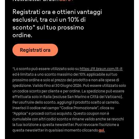
Registrati ora e ottieni vantaggi
esclusivi, tra cui un 10% di
sconto* sul tuo prossimo
ordine.
Registrati ora
*Lo sconto può essere utilizzato solo su
https://it.braun.com/it-it
ed è limitato a uno sconto massimo del 10% applicabile sul tuo
prossimo ordine e solo al prezzo del prodotto e non alle spese di
spedizione. Valido fino al 30 Giugno 2026. Può essere utilizzato solo
un codice sconto per cliente e per ordine. La spedizione può essere
effettuata solo in Italia (escluse San Marino e Città del Vaticano).
Per usufruire dello sconto, aggiungi il prodotto scelto al carrello,
inserisci il codice nel campo “Codice Promozionale”, clicca su
“Applica” e procedi col tuo acquisto. Questo coupon non è
cumulabile con altri codici sconto e rimane valido anche se revochi
la tua iscrizione a questa newsletter. Puoi revocare l’iscrizione a
questa newsletter in qualsiasi momento cliccando
qui
.