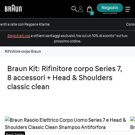
Negozio
0
Venduto da ESW
nti a rate con Paypal e Klarna
Conse
Registrati ora
e ottieni vantaggi esclusivi, tra cui un 10% di sconto* sul tuo
prossimo ordine.
Rifinitore corpo Braun
Braun Kit: Rifinitore corpo Series 7,
8 accessori + Head & Shoulders
classic clean
Best Seller