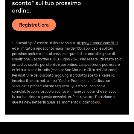
sconto* sul tuo prossimo
ordine.
Registrati ora
*Lo sconto può essere utilizzato solo su
https://it.braun.com/it-it
ed è limitato a uno sconto massimo del 10% applicabile sul tuo
prossimo ordine e solo al prezzo del prodotto e non alle spese di
spedizione. Valido fino al 30 Giugno 2026. Può essere utilizzato solo
un codice sconto per cliente e per ordine. La spedizione può essere
effettuata solo in Italia (escluse San Marino e Città del Vaticano).
Per usufruire dello sconto, aggiungi il prodotto scelto al carrello,
inserisci il codice nel campo “Codice Promozionale”, clicca su
“Applica” e procedi col tuo acquisto. Questo coupon non è
cumulabile con altri codici sconto e rimane valido anche se revochi
la tua iscrizione a questa newsletter. Puoi revocare l’iscrizione a
questa newsletter in qualsiasi momento cliccando
qui
.