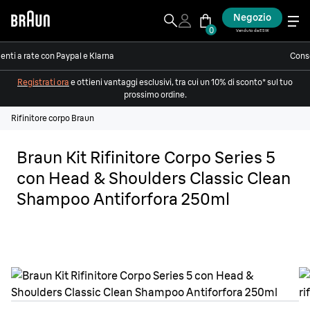
Negozio
0
Venduto da ESW
nti a rate con Paypal e Klarna
Conse
Registrati ora
e ottieni vantaggi esclusivi, tra cui un 10% di sconto* sul tuo
prossimo ordine.
Rifinitore corpo Braun
Braun Kit Rifinitore Corpo Series 5
con Head & Shoulders Classic Clean
Shampoo Antiforfora 250ml