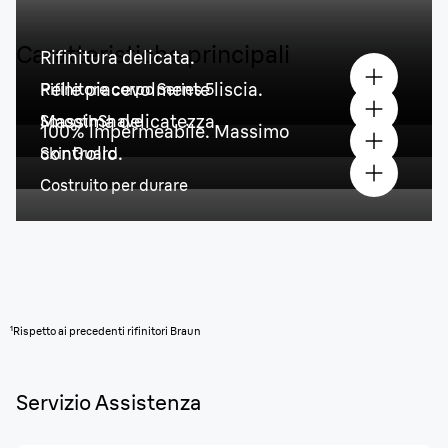
Caratteristiche principali
Rifinitura delicata.
Pelle piacevolmente liscia.
Rifinitore corpo Series 5
Massima delicatezza.
SmoothShave
100% impermeabile. Massimo
controllo.
SkinGuard
Costruito per durare
¹Rispetto ai precedenti rifinitori Braun
Servizio Assistenza