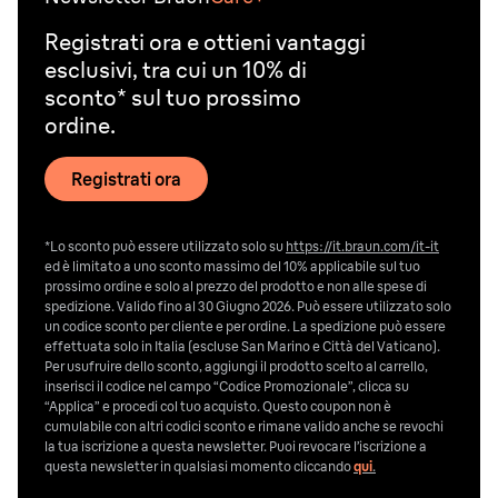
Registrati ora e ottieni vantaggi
esclusivi, tra cui un 10% di
sconto* sul tuo prossimo
ordine.
Registrati ora
*Lo sconto può essere utilizzato solo su
https://it.braun.com/it-it
ed è limitato a uno sconto massimo del 10% applicabile sul tuo
prossimo ordine e solo al prezzo del prodotto e non alle spese di
spedizione. Valido fino al 30 Giugno 2026. Può essere utilizzato solo
un codice sconto per cliente e per ordine. La spedizione può essere
effettuata solo in Italia (escluse San Marino e Città del Vaticano).
Per usufruire dello sconto, aggiungi il prodotto scelto al carrello,
inserisci il codice nel campo “Codice Promozionale”, clicca su
“Applica” e procedi col tuo acquisto. Questo coupon non è
cumulabile con altri codici sconto e rimane valido anche se revochi
la tua iscrizione a questa newsletter. Puoi revocare l’iscrizione a
questa newsletter in qualsiasi momento cliccando
qui
.