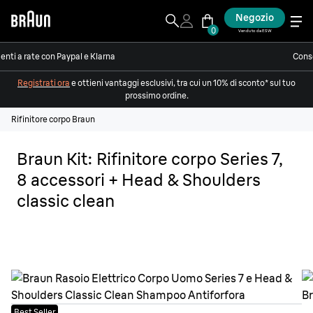
Negozio
0
Venduto da ESW
nti a rate con Paypal e Klarna
Conse
Registrati ora
e ottieni vantaggi esclusivi, tra cui un 10% di sconto* sul tuo
prossimo ordine.
Rifinitore corpo Braun
Braun Kit: Rifinitore corpo Series 7,
8 accessori + Head & Shoulders
classic clean
Best Seller