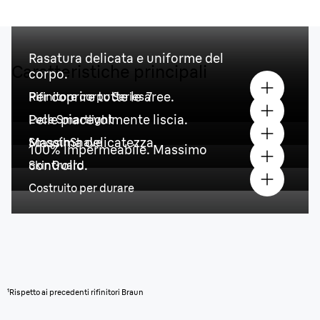
Rasatura delicata e uniforme del
Caratteristiche principali
corpo.
Per coprire tutte le aree.
Rifinitore corpo Series 7
Pelle piacevolmente liscia.
Luce Smartlight
Massima delicatezza.
SmoothShave
100% impermeabile. Massimo
controllo.
SkinGuard
Costruito per durare
¹Rispetto ai precedenti rifinitori Braun