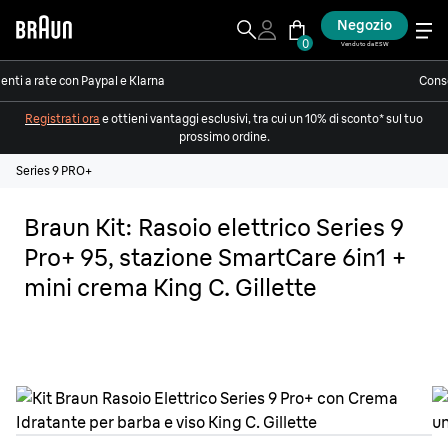
Negozio
0
Venduto da ESW
nti a rate con Paypal e Klarna
Conse
Registrati ora
e ottieni vantaggi esclusivi, tra cui un 10% di sconto* sul tuo
prossimo ordine.
Series 9 PRO+
Braun Kit: Rasoio elettrico Series 9
Pro+ 95, stazione SmartCare 6in1 +
mini crema King C. Gillette