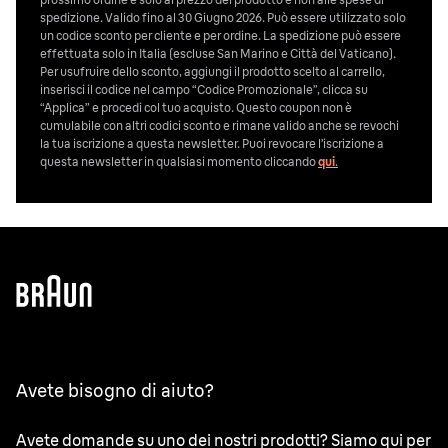
spedizione. Valido fino al 30 Giugno 2026. Può essere utilizzato solo
un codice sconto per cliente e per ordine. La spedizione può essere
effettuata solo in Italia (escluse San Marino e Città del Vaticano).
Per usufruire dello sconto, aggiungi il prodotto scelto al carrello,
inserisci il codice nel campo “Codice Promozionale”, clicca su
“Applica” e procedi col tuo acquisto. Questo coupon non è
cumulabile con altri codici sconto e rimane valido anche se revochi
la tua iscrizione a questa newsletter. Puoi revocare l’iscrizione a
questa newsletter in qualsiasi momento cliccando
qui
.
Avete bisogno di aiuto?
Avete domande su uno dei nostri prodotti? Siamo qui per