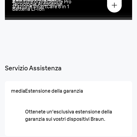
Rifinitore di precisione Pro
Tecnologia AutoSense
Stazione SmartCare 6 in 1
Batteria Li-Ion
Servizio Assistenza
media
Estensione della garanzia
Ottenete un'esclusiva estensione della
garanzia sui vostri dispositivi Braun.