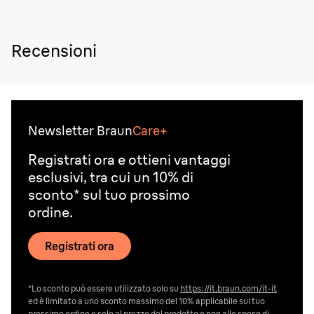
Recensioni
Newsletter Braun
Care+
Registrati ora e ottieni vantaggi
esclusivi, tra cui un 10% di
sconto* sul tuo prossimo
ordine.
Registrati ora
*Lo sconto può essere utilizzato solo su
https://it.braun.com/it-it
ed è limitato a uno sconto massimo del 10% applicabile sul tuo
prossimo ordine e solo al prezzo del prodotto e non alle spese di