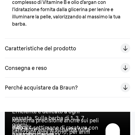
complesso di Vitamine B e olio d’argan con
l’idratazione fornita dalla glicerina per lenire e
illuminare la pelle, valorizzando al massimo la tua
barba.
Caratteristiche del prodotto
Consegna e reso
Perché acquistare da Braun?
Efficiente e delicato a ogni
passata. Sulla barba di 1, 3, 7
Massima precisione anche sui peli
giorni.
difficili
Fino a 4 settimane di rasatura con
Efficiente anche su barba folta
Caratteristiche principali
Utilizzalo ogni giorno, per anni
una sola ricarica.
5 elementi di rasatura