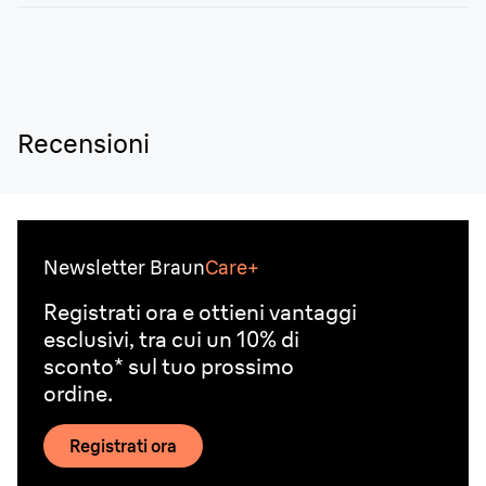
pelle passandolo sotto l’acqua corrente. Il dispositivo è
100% impermeabile e non devi preoccuparti di
danneggiarlo. Applica qualche goccia di olio lubrificante
per una corretta lubrificazione delle lame.
Recensioni
Newsletter Braun
Care+
Registrati ora e ottieni vantaggi
esclusivi, tra cui un 10% di
sconto* sul tuo prossimo
ordine.
Registrati ora