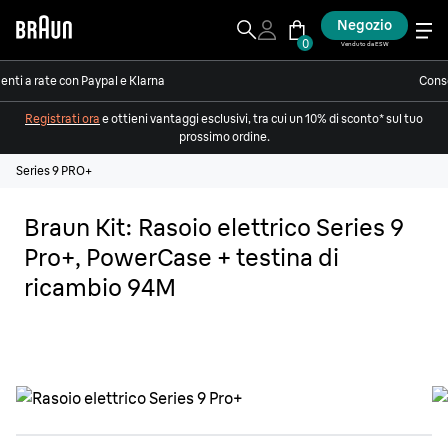
Negozio
0
Venduto da ESW
nti a rate con Paypal e Klarna
Conse
Registrati ora
e ottieni vantaggi esclusivi, tra cui un 10% di sconto* sul tuo
prossimo ordine.
Series 9 PRO+
Braun Kit: Rasoio elettrico Series 9
Pro+, PowerCase + testina di
ricambio 94M