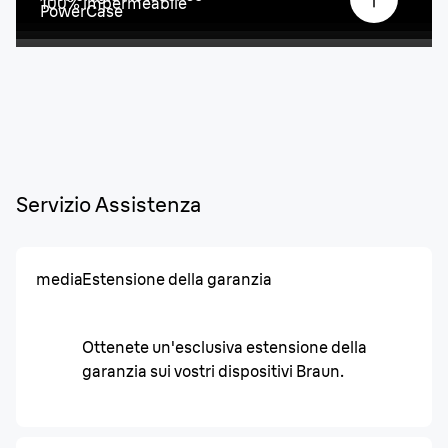
100% impermeabile
PowerCase
Servizio Assistenza
media
Estensione della garanzia
Ottenete un'esclusiva estensione della
garanzia sui vostri dispositivi Braun.