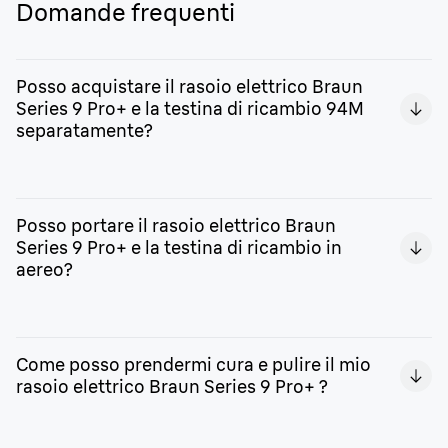
Domande frequenti
Posso acquistare il rasoio elettrico Braun
Series 9 Pro+ e la testina di ricambio 94M
separatamente?
Sì. Sia il rasoio elettrico che la testina di ricambio
possono essere acquistati separatamente. Esplora i
Posso portare il rasoio elettrico Braun
rasoi elettrici di Braun per scoprire i prodotti Braun.
Series 9 Pro+ e la testina di ricambio in
aereo?
Certo. Puoi portare questo rasoio elettrico e la relativa
testina di ricambio in aereo. Grazie alla PowerCase in
Come posso prendermi cura e pulire il mio
dotazione, potrai mantenere il tuo rasoio elettrico per
rasoio elettrico Braun Series 9 Pro+ ?
barba carico e pronto per la rasatura.
È possibile pulire il rasoio ed eliminare i residui di peli e