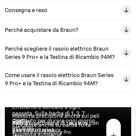
Consegna e reso
Perché acquistare da Braun?
Perché scegliere il rasoio elettrico Braun
Series 9 Pro+ e la Testina di Ricambio 94M?
Come usare il rasoio elettrico Braun Series
9 Pro+ e la Testina di Ricambio 94M?
Efficiente e delicato a ogni
passata. Sulla barba di 1, 3, 7
Massima precisione anche sui peli
giorni.
Costruito per durare ogni giorno,
difficili
Fino a 6 settimane di rasatura con
Efficiente anche su barba folta
Caratteristiche principali
per anni
una sola ricarica
5 elementi di rasatura
Rifinitore di precisione Pro
Tecnologia AutoSense