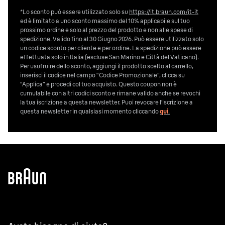
*Lo sconto può essere utilizzato solo su
https://it.braun.com/it-it
ed è limitato a uno sconto massimo del 10% applicabile sul tuo
prossimo ordine e solo al prezzo del prodotto e non alle spese di
spedizione. Valido fino al 30 Giugno 2026. Può essere utilizzato solo
un codice sconto per cliente e per ordine. La spedizione può essere
effettuata solo in Italia (escluse San Marino e Città del Vaticano).
Per usufruire dello sconto, aggiungi il prodotto scelto al carrello,
inserisci il codice nel campo “Codice Promozionale”, clicca su
“Applica” e procedi col tuo acquisto. Questo coupon non è
cumulabile con altri codici sconto e rimane valido anche se revochi
la tua iscrizione a questa newsletter. Puoi revocare l’iscrizione a
questa newsletter in qualsiasi momento cliccando
qui
.