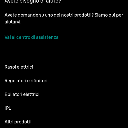
Avete bisogno di aiuto?
Avete domande su uno dei nostri prodotti? Siamo qui per
aiutarvi.
Vai al centro di assistenza
Rasoi elettrici
NEVO
Regolatori e rifinitori
Series 9 Sport
Regolabarba
Epilatori elettrici
Series 9 Pro+
Rifinitore tutto-in-uno
Silk·épil SkinSpa
IPL
Series 7
Rifinitore corpo
Silk·épil 9 Flex
Series 5
Skin i·expert
Altri prodotti
Series X
Silk·épil 9