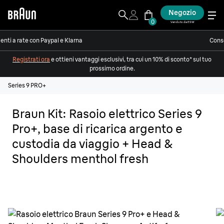
Negozio
0
Venduto da ESW
nti a rate con Paypal e Klarna
Conse
Registrati ora
e ottieni vantaggi esclusivi, tra cui un 10% di sconto* sul tuo
prossimo ordine.
Series 9 PRO+
Braun Kit: Rasoio elettrico Series 9
Pro+, base di ricarica argento e
custodia da viaggio + Head &
Shoulders menthol fresh