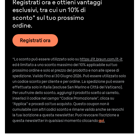
Registrati ora e ottieni vantaggi
esclusivi, tra cui un 10% di
sconto* sul tuo prossimo
ordine.
Registrati ora
*Lo sconto può essere utilizzato solo su
https://it.braun.com/it-it
ed è limitato a uno sconto massimo del 10% applicabile sul tuo
prossimo ordine e solo al prezzo del prodotto e non alle spese di
spedizione. Valido fino al 30 Giugno 2026. Può essere utilizzato solo
un codice sconto per cliente e per ordine. La spedizione può essere
effettuata solo in Italia (escluse San Marino e Città del Vaticano).
Per usufruire dello sconto, aggiungi il prodotto scelto al carrello,
inserisci il codice nel campo “Codice Promozionale”, clicca su
“Applica” e procedi col tuo acquisto. Questo coupon non è
cumulabile con altri codici sconto e rimane valido anche se revochi
la tua iscrizione a questa newsletter. Puoi revocare l’iscrizione a
questa newsletter in qualsiasi momento cliccando
qui
.