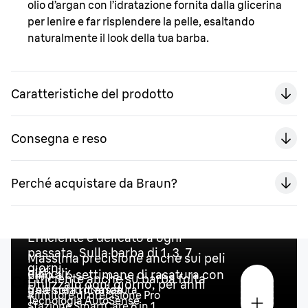
olio d’argan con l’idratazione fornita dalla glicerina
per lenire e far risplendere la pelle, esaltando
naturalmente il look della tua barba.
Caratteristiche del prodotto
Consegna e reso
Perché acquistare da Braun?
Efficiente e delicato a ogni
passata. Sulla barba di 1, 3, 7
Massima precisione anche sui peli
giorni.
difficili
Fino a 6 settimane di rasatura con
Efficiente anche su barba folta
Caratteristiche principali
Utilizzalo ogni giorno, per anni
una sola ricarica
5 elementi di rasatura
Rifinitore di precisione Pro
Tecnologia AutoSense
Stazione SmartCare 6 in 1