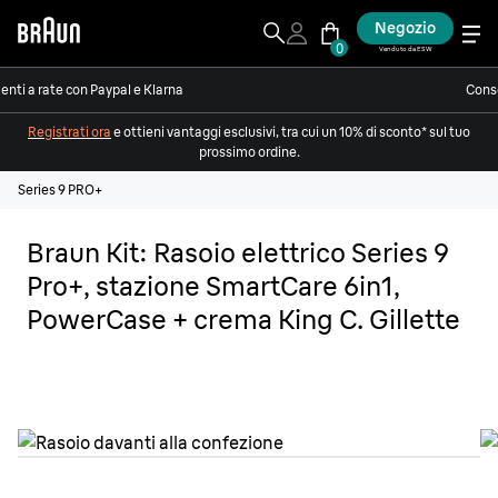
Negozio
0
Venduto da ESW
nti a rate con Paypal e Klarna
Conse
Registrati ora
e ottieni vantaggi esclusivi, tra cui un 10% di sconto* sul tuo
prossimo ordine.
Series 9 PRO+
Braun Kit: Rasoio elettrico Series 9
Pro+, stazione SmartCare 6in1,
PowerCase + crema King C. Gillette