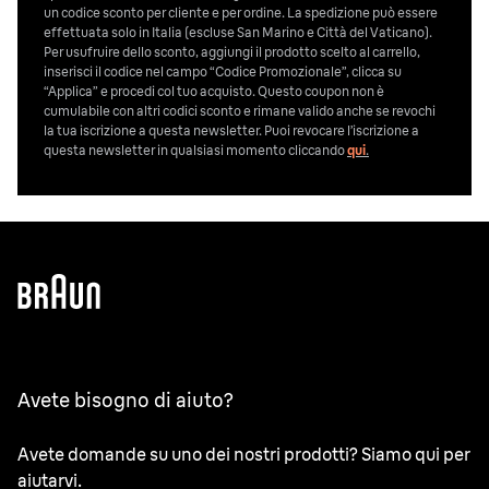
un codice sconto per cliente e per ordine. La spedizione può essere
effettuata solo in Italia (escluse San Marino e Città del Vaticano).
Per usufruire dello sconto, aggiungi il prodotto scelto al carrello,
inserisci il codice nel campo “Codice Promozionale”, clicca su
“Applica” e procedi col tuo acquisto. Questo coupon non è
cumulabile con altri codici sconto e rimane valido anche se revochi
la tua iscrizione a questa newsletter. Puoi revocare l’iscrizione a
questa newsletter in qualsiasi momento cliccando
qui
.
Avete bisogno di aiuto?
Avete domande su uno dei nostri prodotti? Siamo qui per
aiutarvi.